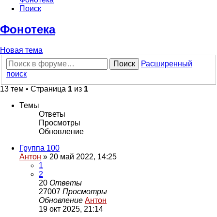
Поиск
Фонотека
Новая
Н
о
в
а
я
т
е
м
а
тема
Поиск
Расширенный
поиск
13 тем • Страница
1
из
1
Темы
Ответы
Просмотры
Обновление
Группа 100
Антон
»
20 май 2022, 14:25
1
2
20
Ответы
27007
Просмотры
Обновление
Антон
19 окт 2025, 21:14