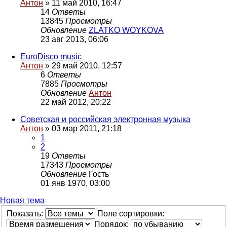
Антон
»
11 май 2010, 16:47
14
Ответы
13845
Просмотры
Обновление
ZLATKO WOYKOVA
23 авг 2013, 06:06
EuroDisco music
Антон
»
29 май 2010, 12:57
6
Ответы
7885
Просмотры
Обновление
Антон
22 май 2012, 20:22
Советская и российская электронная музыка
Антон
»
03 мар 2011, 21:18
1
2
19
Ответы
17343
Просмотры
Обновление
Гость
01 янв 1970, 03:00
Новая
Н
о
в
а
я
т
е
м
а
тема
Показать:
Поле сортировки:
Порядок: