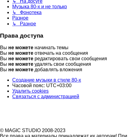
↳ На досуге
Музыка 80-х и не только
↳ Фонотека
Разное
↳ Разное
Права доступа
Вы
не можете
начинать темы
Вы
не можете
отвечать на сообщения
Вы
не можете
редактировать свои сообщения
Вы
не можете
удалять свои сообщения
Вы
не можете
добавлять вложения
Создание музыки в стиле 80-х
Часовой пояс:
UTC+03:00
Удалить cookies
Связаться
С
в
я
з
а
т
ь
с
я
с
а
д
м
и
н
и
с
т
р
а
ц
и
е
й
с
администрацией
© MAGIC STUDIO 2008-2023
Все права на материалы принадлежат их авторам! При