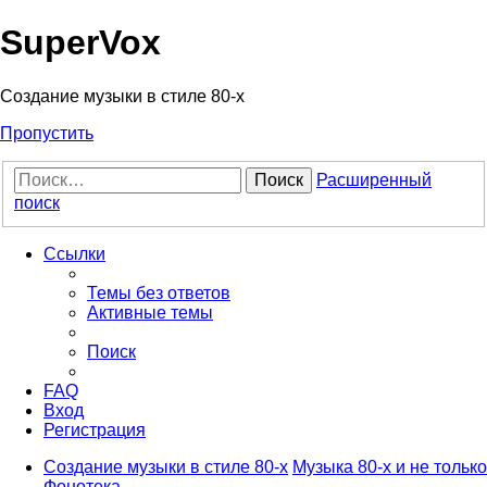
Регистрация
SuperVox
Создание музыки в стиле 80-х
Пропустить
Поиск
Расширенный
поиск
Ссылки
Темы без ответов
Активные темы
Поиск
FAQ
Вход
Р
е
г
и
с
т
р
а
ц
и
я
Создание музыки в стиле 80-х
Музыка 80-х и не только
Фонотека