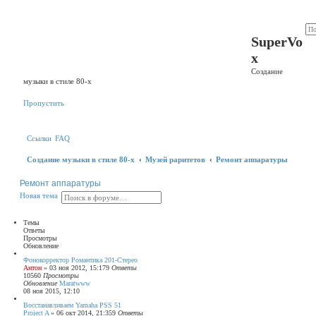
Р
е
SuperVo
г
и
x
с
т
Создание
р
музыки в стиле 80-х
а
ц
и
Пропустить
я
Ссылки
FAQ
Создание музыки в стиле 80-х
Музей раритетов
Ремонт аппаратуры
Ремонт аппаратуры
П
Р
Н
Н
о
в
а
я
т
е
м
а
о
а
о
и
с
в
с
ш
а
Темы
к
и
я
Ответы
р
т
Просмотры
е
е
Обновление
н
м
Фонокорректор Романтика 201-Стерео
н
а
Антон
»
03 ноя 2012, 15:17
9
Ответы
ы
10560
Просмотры
й
Обновление
Maratwww
п
08 ноя 2015, 12:10
о
и
Восстанавливаем Yamaha PSS 51
Project A
»
06 окт 2014, 21:35
с
9
Ответы