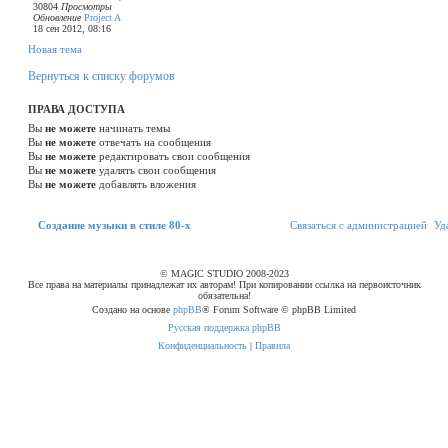
30804
Просмотры
Обновление
Project A
18 сен 2012, 08:16
Н
Н
о
в
а
я
т
е
м
а
о
в
Вернуться к списку форумов
а
я
т
ПРАВА ДОСТУПА
е
Вы
не можете
начинать темы
м
Вы
не можете
отвечать на сообщения
а
Вы
не можете
редактировать свои сообщения
Вы
не можете
удалять свои сообщения
Вы
не можете
добавлять вложения
С
Создание музыки в стиле 80-х
С
в
я
з
а
т
ь
с
я
с
а
д
м
и
н
и
с
т
р
а
ц
и
е
й
Уд
в
я
© MAGIC STUDIO 2008-2023
Все права на материалы принадлежат их авторам! При копировании ссылка на первоисточник
з
обязательна!
Создано на основе
phpBB
® Forum Software © phpBB Limited
а
Русская поддержка phpBB
т
Конфиденциальность
|
Правила
ь
с
я
с