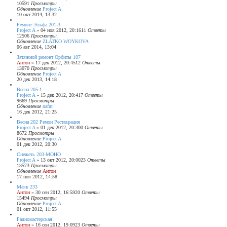
10591
Просмотры
к
Обновление
Project A
10 окт 2014, 13:32
Ремонт Эльфа 201-3
Project A
»
04 ноя 2012, 20:16
11
Ответы
12506
Просмотры
Обновление
ZLATKO WOYKOVA
06 авг 2014, 13:04
Затяжной ремонт Орбиты 107
Антон
»
17 дек 2012, 20:45
12
Ответы
13070
Просмотры
Обновление
Project A
20 дек 2013, 14:18
Весна 205-1
Project A
»
15 дек 2012, 20:41
7
Ответы
9669
Просмотры
Обновление
nafnt
16 дек 2012, 21:25
Весна 202 Ремон Реставрация
Project A
»
01 дек 2012, 20:30
0
Ответы
8672
Просмотры
Обновление
Project A
01 дек 2012, 20:30
Снежеть 203-МОНО
Project A
»
13 окт 2012, 20:00
23
Ответы
13573
Просмотры
Обновление
Антон
17 ноя 2012, 14:58
Маяк 233
Антон
»
30 сен 2012, 16:59
20
Ответы
15494
Просмотры
Обновление
Project A
01 окт 2012, 11:55
Радиомастерская
Антон
»
16 сен 2012, 19:09
23
Ответы