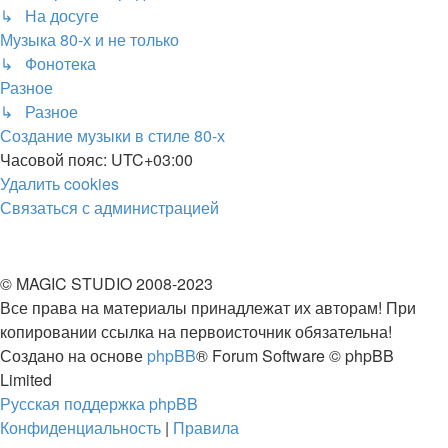
↳ На досуге
Музыка 80-х и не только
↳ Фонотека
Разное
↳ Разное
Создание музыки в стиле 80-х
Часовой пояс:
UTC+03:00
Удалить cookies
Связаться
С
в
я
з
а
т
ь
с
я
с
а
д
м
и
н
и
с
т
р
а
ц
и
е
й
с
администрацией
© MAGIC STUDIO 2008-2023
Все права на материалы принадлежат их авторам! При
копировании ссылка на первоисточник обязательна!
Создано на основе
phpBB
® Forum Software © phpBB
Limited
Русская поддержка phpBB
Конфиденциальность
|
Правила