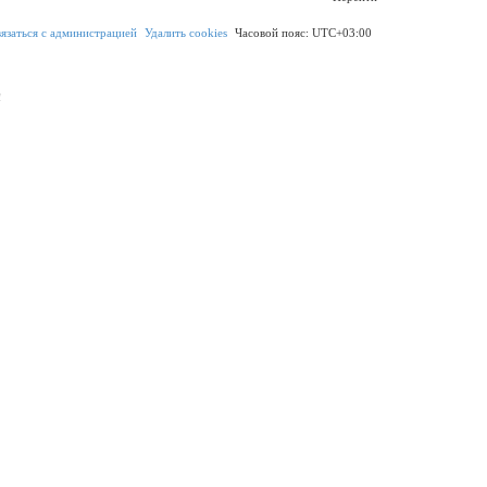
в
я
з
а
т
ь
с
я
с
а
д
м
и
н
и
с
т
р
а
ц
и
е
й
Удалить cookies
Часовой пояс:
UTC+03:00
!