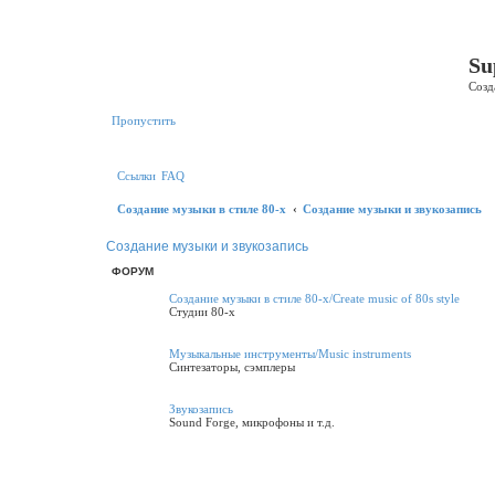
Р
е
Su
г
и
Созд
с
т
р
Пропустить
а
ц
и
я
Ссылки
FAQ
Создание музыки в стиле 80-х
Создание музыки и звукозапись
Создание музыки и звукозапись
ФОРУМ
Создание музыки в стиле 80-х/Create music of 80s style
Студии 80-х
Музыкальные инструменты/Music instruments
Синтезаторы, сэмплеры
Звукозапись
Sound Forge, микрофоны и т.д.