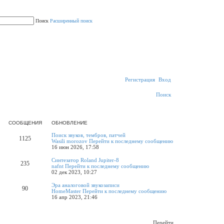
Поиск
Расширенный поиск
Р
е
г
и
с
т
р
а
ц
и
я
Вход
Поиск
СООБЩЕНИЯ
ОБНОВЛЕНИЕ
Поиск звуков, тембров, патчей
1125
Wasili morozov
Перейти к последнему сообщению
16 июн 2026, 17:58
Синтезатор Roland Jupiter-8
235
nafnt
Перейти к последнему сообщению
02 дек 2023, 10:27
Эра аналоговой звукозаписи
90
HomeMaster
Перейти к последнему сообщению
16 апр 2023, 21:46
Перейти