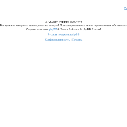
С
© MAGIC STUDIO 2008-2023
Все права на материалы принадлежат их авторам! При копировании ссылка на первоисточник обязательна
Создано на основе
phpBB
® Forum Software © phpBB Limited
Русская поддержка phpBB
Конфиденциальность
|
Правила