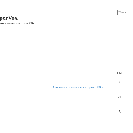
perVox
ание музыки в стиле 80-х
ТЕМЫ
36
Синтезаторы известных групп 80-х
21
5