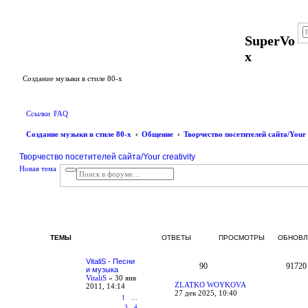
Регистрация
SuperVo
x
Создание музыки в стиле 80-х
Ссылки
FAQ
Создание музыки в стиле 80-х
Общение
Творчество посетителей сайта/Your 
Творчество посетителей сайта/Your creativity
Н
Н
о
в
а
я
т
е
м
а
Р
П
о
а
о
в
с
и
а
ш
с
я
и
к
т
р
е
е
м
н
а
н
ТЕМЫ
ОТВЕТЫ
ПРОСМОТРЫ
ОБНОВЛ
ы
й
VitaliS - Песни
п
90
91720
и музыка
о
VitaliS
»
30 янв
и
ZLATKO WOYKOVA
2011, 14:14
с
27 дек 2025, 10:40
к
1
…
3
4