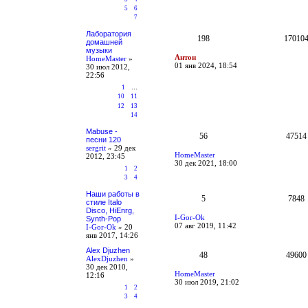
5
6
7
Лаборатория
198
17010
домашней
музыки
Антон
HomeMaster
»
01 янв 2024, 18:54
30 июл 2012,
22:56
1
…
10
11
12
13
14
Mabuse -
56
47514
песни 120
sergrit
»
29 дек
HomeMaster
2012, 23:45
30 дек 2021, 18:00
1
2
3
4
Наши работы в
5
7848
стиле Italo
Disco, HiEnrg,
I-Gor-Ok
Synth-Pop
07 авг 2019, 11:42
I-Gor-Ok
»
20
янв 2017, 14:26
Alex Djuzhen
48
49600
AlexDjuzhen
»
30 дек 2010,
HomeMaster
12:16
30 июл 2019, 21:02
1
2
3
4