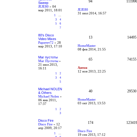
94
11199
Sweep
JEJE80
»
04
JEJE80
мар 2011, 18:01
31 июл 2014, 16:57
1
…
3
4
5
6
7
80's Disco
13
14495
Video Mixes
Раритет72
»
28
HomeMaster
мар 2013, 17:10
08 фев 2014, 21:55
Маг пустоты
65
74155
Маг Пустоты
»
21 июл 2013,
Антон
16:11
12 ноя 2013, 22:25
1
2
3
4
5
Michael NOLEN
40
29530
& Others
Michael Nolen
»
HomeMaster
06 янв 2011,
03 окт 2013, 13:53
17:37
1
2
3
Disco Fire
174
12341
Disco Fire
»
12
апр 2009, 20:17
Disco Fire
1
…
19 сен 2013, 17:12