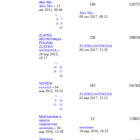
Alex Mix
149
12675
Alex Mix
»
11
авг 2011, 00:46
Alex Mix
1
…
09 окт 2017, 08:12
6
7
8
9
10
ZLATKO
256
18803
WOYKOVA(ex-
POLINA)
ZLATKO WOYKOVA
ZLATKO
06 сен 2017, 15:35
WOYKOVA
»
26 апр 2013,
19:17
1
…
14
15
16
17
18
VOVICH
185
14158
vovich3
»
04
ноя 2012, 19:55
ZLATKO WOYKOVA
1
…
03 янв 2017, 15:12
9
10
11
12
13
Мой альбом и
12
13803
просто
творчество
serenitatis
serenitatis
»
04
16 мар 2016, 16:53
мар 2016, 13:38
Spacious