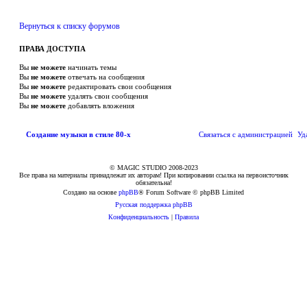
в
а
я
т
Вернуться к списку форумов
е
м
ПРАВА ДОСТУПА
а
Вы
не можете
начинать темы
Вы
не можете
отвечать на сообщения
Вы
не можете
редактировать свои сообщения
Вы
не можете
удалять свои сообщения
Вы
не можете
добавлять вложения
Связаться с
Создание музыки в стиле 80-х
С
в
я
з
а
т
ь
с
я
с
а
д
м
и
н
и
с
т
р
а
ц
и
е
й
Уд
администрацией
© MAGIC STUDIO 2008-2023
Все права на материалы принадлежат их авторам! При копировании ссылка на первоисточник
обязательна!
Создано на основе
phpBB
® Forum Software © phpBB Limited
Русская поддержка phpBB
Конфиденциальность
|
Правила