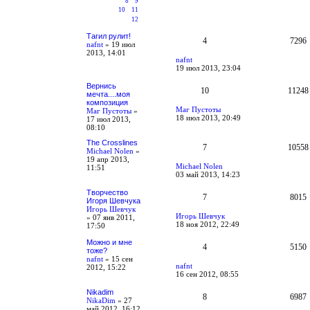
8
9
10
11
12
Тагил рулит!
4
7296
nafnt
»
19 июл
2013, 14:01
nafnt
19 июл 2013, 23:04
Вернись
10
11248
мечта....моя
композиция
Маг Пустоты
Маг Пустоты
»
18 июл 2013, 20:49
17 июл 2013,
08:10
The Crosslines
7
10558
Michael Nolen
»
19 апр 2013,
Michael Nolen
11:51
03 май 2013, 14:23
Творчество
7
8015
Игоря Шевчука
Игорь Шевчук
Игорь Шевчук
»
07 янв 2011,
18 ноя 2012, 22:49
17:50
Можно и мне
4
5150
тоже?
nafnt
»
15 сен
nafnt
2012, 15:22
16 сен 2012, 08:55
Nikadim
8
6987
NikaDim
»
27
май 2012, 16:12