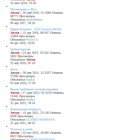
16 июл 2019, 19:36
Поговорим о 80-х
Антон
»
30 май 2010, 21:16
89
Ответы
89771
Просмотры
Обновление
HomeMaster
09 апр 2017, 18:26
Digital Emotion - Full Control (2016)
Антон
»
23 апр 2016, 09:50
7
Ответы
13404
Просмотры
Обновление
Project A
04 авг 2016, 10:03
Урбантуризм
Антон
»
23 авг 2015, 10:56
2
Ответы
5832
Просмотры
Обновление
Антон
22 апр 2016, 01:18
Кино
Антон
»
30 янв 2011, 12:23
37
Ответы
37396
Просмотры
Обновление
Raskot
03 янв 2016, 17:43
Ваша любимая телепрограмма
Антон
»
17 июн 2012, 01:52
19
Ответы
21445
Просмотры
Обновление
Raskot
25 дек 2015, 18:54
Изменение климата
Антон
»
19 дек 2015, 23:13
6
Ответы
8599
Просмотры
Обновление
ZLATKO WOYKOVA
25 дек 2015, 08:33
Полосы в небе
Антон
»
23 окт 2015, 18:04
5
Ответы
8422
Просмотры
Обновление
ZLATKO WOYKOVA