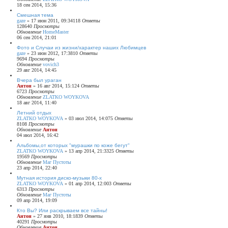
18 сен 2014, 15:36
Смешная тема
gaze
»
17 июн 2011, 09:34
118
Ответы
128640
Просмотры
Обновление
HomeMaster
06 сен 2014, 21:01
Фото и Случаи из жизни/характер наших Любимцев
gaze
»
23 июн 2012, 17:38
10
Ответы
9694
Просмотры
Обновление
vovich3
29 авг 2014, 14:45
Вчера был ураган
Антон
»
16 авг 2014, 15:12
4
Ответы
6723
Просмотры
Обновление
ZLATKO WOYKOVA
18 авг 2014, 11:40
Летний отдых
ZLATKO WOYKOVA
»
03 июл 2014, 14:07
5
Ответы
8108
Просмотры
Обновление
Антон
04 июл 2014, 16:42
Альбомы,от которых "мурашки по коже бегут"
ZLATKO WOYKOVA
»
13 апр 2014, 21:33
25
Ответы
19569
Просмотры
Обновление
Маг Пустоты
23 апр 2014, 22:40
Мутная история диско-музыки 80-х
ZLATKO WOYKOVA
»
01 апр 2014, 12:00
3
Ответы
6313
Просмотры
Обновление
Маг Пустоты
09 апр 2014, 19:09
Кто Вы? Или раскрываем все тайны!
Антон
»
27 янв 2010, 18:18
39
Ответы
40291
Просмотры
Обновление
Антон