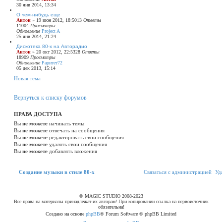
30 янв 2014, 13:34
О чем-нибудь еще
Антон
»
19 июн 2012, 18:50
13
Ответы
11004
Просмотры
Обновление
Project A
25 янв 2014, 21:24
Дискотека 80-х на Авторадио
Антон
»
20 окт 2012, 22:53
28
Ответы
18909
Просмотры
Обновление
Раритет72
05 дек 2013, 15:14
Н
Н
о
в
а
я
т
е
м
а
о
в
а
Вернуться к списку форумов
я
т
е
ПРАВА ДОСТУПА
м
Вы
не можете
начинать темы
а
Вы
не можете
отвечать на сообщения
Вы
не можете
редактировать свои сообщения
Вы
не можете
удалять свои сообщения
Вы
не можете
добавлять вложения
Связаться с
Создание музыки в стиле 80-х
С
в
я
з
а
т
ь
с
я
с
а
д
м
и
н
и
с
т
р
а
ц
и
е
й
Уд
администрацией
© MAGIC STUDIO 2008-2023
Все права на материалы принадлежат их авторам! При копировании ссылка на первоисточник
обязательна!
Создано на основе
phpBB
® Forum Software © phpBB Limited