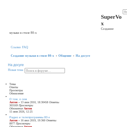
Регистрация
SuperVo
x
Создание
музыки в стиле 80-х
Ссылки
FAQ
Создание музыки в стиле 80-х
Общение
На досуге
На досуге
П
Р
Н
Н
о
в
а
я
т
е
м
а
о
а
о
и
с
в
с
ш
а
к
и
я
Темы
р
т
Ответы
е
е
Просмотры
н
м
Обновление
н
а
О том, о сем
ы
Антон
»
13 июн 2010, 18:30
458
Ответы
й
303169
Просмотры
п
Обновление
Антон
о
15 июн 2026, 12:25
и
с
Радио и телепрограммы 80-х
Антон
»
16 июл 2019, 19:36
к
0
Ответы
8977
Просмотры
Обновление
Антон