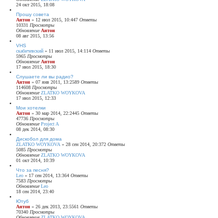
24 окт 2015, 18:08
Прошу совета
Антон
»
12 июл 2015, 10:44
7
Ответы
10331
Просмотры
Обновление
Антон
08 авг 2015, 13:56
VHS
скабичевский
»
11 июл 2015, 14:11
4
Ответы
5965
Просмотры
Обновление
Антон
17 июл 2015, 18:30
Слушаете ли вы радио?
Антон
»
07 янв 2011, 13:25
89
Ответы
114608
Просмотры
Обновление
ZLATKO WOYKOVA
17 июл 2015, 12:33
Мои хотелки
Антон
»
30 мар 2014, 22:24
45
Ответы
47736
Просмотры
Обновление
Project A
08 дек 2014, 08:30
Дискобол для дома
ZLATKO WOYKOVA
»
28 сен 2014, 20:37
2
Ответы
5085
Просмотры
Обновление
ZLATKO WOYKOVA
01 окт 2014, 10:39
Что за песня?
Leo
»
17 сен 2014, 13:36
4
Ответы
7583
Просмотры
Обновление
Leo
18 сен 2014, 23:40
Ютуб
Антон
»
26 дек 2013, 23:55
61
Ответы
70340
Просмотры
Обновление
ZLATKO WOYKOVA