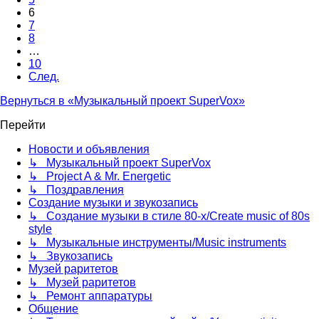
6
7
8
…
10
След.
Вернуться в «Музыкальный проект SuperVox»
Перейти
Новости и объявления
↳ Музыкальный проект SuperVox
↳ Project A & Mr. Energetic
↳ Поздравления
Создание музыки и звукозапись
↳ Создание музыки в стиле 80-х/Create music of 80s
style
↳ Музыкальные инструменты/Music instruments
↳ Звукозапись
Музей раритетов
↳ Музей раритетов
↳ Ремонт аппаратуры
Общение