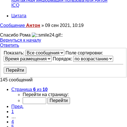
Контактная информация пользователя Антон
ICQ
Цитата
Сообщение
Антон
»
09 сен 2021, 10:19
Спасибо Рома
Вернуться к началу
Ответить
О
т
в
е
т
и
т
ь
Показать:
Поле сортировки:
Порядок:
145 сообщений
Страница
6
из
10
Перейти на страницу:
Пред.
1
…
4
5