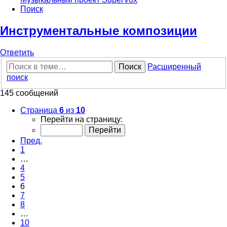
Поиск
Инструментальные композиции
Ответить
О
т
в
е
т
и
т
ь
Поиск
Расширенный
поиск
145 сообщений
Страница
6
из
10
Перейти на страницу:
Пред.
1
…
4
5
6
7
8
…
10