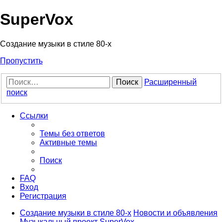
Регистрация
SuperVox
Создание музыки в стиле 80-х
Пропустить
Поиск
Расширенный
поиск
Ссылки
Темы без ответов
Активные темы
Поиск
FAQ
Вход
Р
е
г
и
с
т
р
а
ц
и
я
Создание музыки в стиле 80-х
Новости и объявления
Музыкальный проект SuperVox