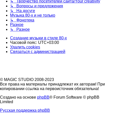
↳ Творчество посетителей сайта/Your creativity
↳ Вопросы и предложения
↳ На досуге
Музыка 80-х и не только
↳ Фонотека
Разное
↳ Разное
Создание музыки в стиле 80-х
Часовой пояс:
UTC+03:00
Удалить cookies
Связаться
С
в
я
з
а
т
ь
с
я
с
а
д
м
и
н
и
с
т
р
а
ц
и
е
й
с
администрацией
© MAGIC STUDIO 2008-2023
Все права на материалы принадлежат их авторам! При
копировании ссылка на первоисточник обязательна!
Создано на основе
phpBB
® Forum Software © phpBB
Limited
Русская поддержка phpBB