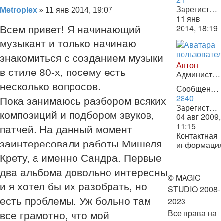
Зарегистрирован:
Сообщение
Metroplex
»
11 янв 2014, 19:07
11 янв
2014, 18:19
Всем привет! Я начинающий
музыкант и только начинаю
знакомиться с созданием музыки
Антон
в стиле 80-х, посему есть
Администратор
несколько вопросов.
Сообщения:
2840
Пока занимаюсь разбором всяких
Зарегистрирован:
композиций и подбором звуков,
04 авг 2009,
11:15
патчей. На данный момент
Контактная
заинтересовали работы Мишеля
информаци
Контактная
Крету, а именно Сандра. Первые
информаци
пользовате
два альбома довольно интересны
© MAGIC
Антон
и я хотел бы их разобрать, но
STUDIO 2008-
2023
есть проблемы. Уж больно там
Все права на
все грамотно, что мой