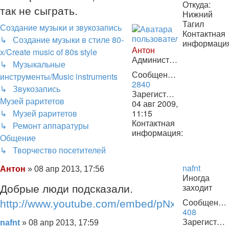
Откуда:
так не сыграть.
Нижний
Тагил
Создание музыки и звукозапись
Контактная
↳ Создание музыки в стиле 80-
информаци
Антон
х/Create music of 80s style
Контактная
Администратор
информаци
↳ Музыкальные
пользовате
Сообщения:
инструменты/Music instruments
nafnt
2840
↳ Звукозапись
Зарегистрирован:
Музей раритетов
04 авг 2009,
↳ Музей раритетов
11:15
Контактная
↳ Ремонт аппаратуры
информация:
Общение
Контактная
↳ Творчество посетителей
информация
пользователя
nafnt
Сообщение
Антон
»
08 апр 2013, 17:56
Антон
Иногда
заходит
Добрые люди подсказали.
Сообщения:
http://www.youtube.com/embed/pNxEHrq_70c
408
Зарегистрирован:
Сообщение
nafnt
»
08 апр 2013, 17:59