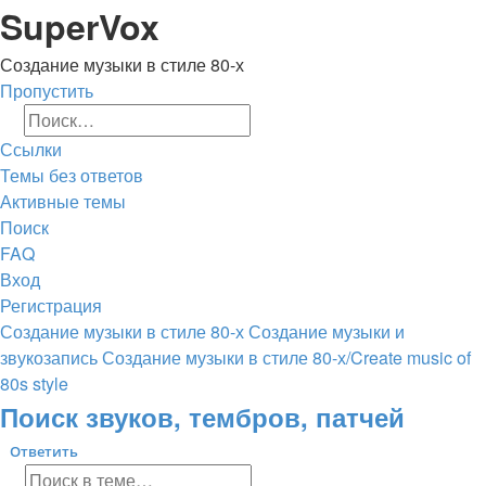
Регистрация
SuperVox
Создание музыки в стиле 80-х
Пропустить
Поиск
Расширенный поиск
Ссылки
Темы без ответов
Активные темы
Поиск
FAQ
Вход
Р
е
г
и
с
т
р
а
ц
и
я
Создание музыки в стиле 80-х
Создание музыки и
звукозапись
Создание музыки в стиле 80-х/Create music of
80s style
Поиск
Поиск звуков, тембров, патчей
Ответить
О
т
в
е
т
и
т
ь
Поиск
Расширенный поиск