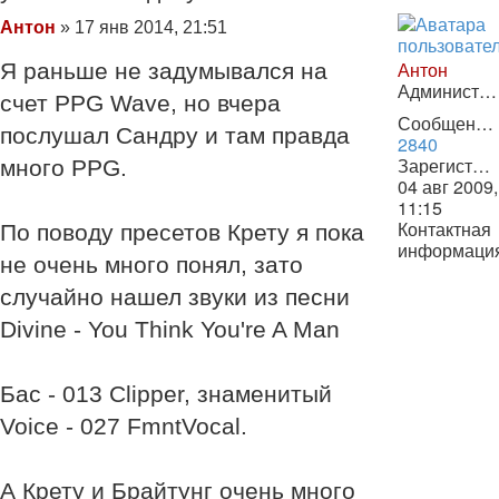
Сообщение
Антон
»
17 янв 2014, 21:51
Антон
Я раньше не задумывался на
Администратор
счет PPG Wave, но вчера
Сообщения:
послушал Сандру и там правда
2840
Зарегистрирован:
много PPG.
04 авг 2009,
11:15
Контактная
По поводу пресетов Крету я пока
информаци
не очень много понял, зато
Контактная
информаци
случайно нашел звуки из песни
пользовате
Divine - You Think You're A Man
Антон
Бас - 013 Clipper, знаменитый
Voice - 027 FmntVocal.
А Крету и Брайтунг очень много