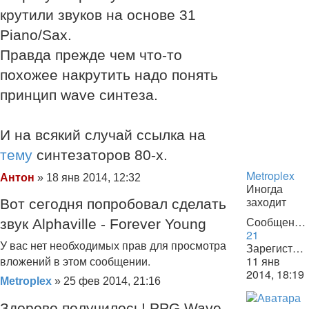
крутили звуков на основе 31
Piano/Sax.
Правда прежде чем что-то
похожее накрутить надо понять
принцип wave синтеза.
И на всякий случай ссылка на
тему
синтезаторов 80-х.
Metroplex
Сообщение
Антон
»
18 янв 2014, 12:32
Иногда
заходит
Вот сегодня попробовал сделать
Сообщения:
звук Alphaville - Forever Young
21
У вас нет необходимых прав для просмотра
Зарегистрирован:
11 янв
вложений в этом сообщении.
2014, 18:19
Сообщение
Metroplex
»
25 фев 2014, 21:16
Здорово получилось! PPG Wave