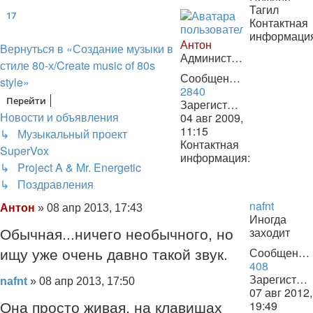
Тагил
17
Контактная
информаци
След.
Антон
Контактная
Вернуться в «Создание музыки в
Администратор
информаци
стиле 80-х/Create music of 80s
пользовате
Сообщения:
style»
nafnt
2840
Перейти
Зарегистрирован:
Новости и объявления
04 авг 2009,
11:15
↳ Музыкальный проект
Контактная
SuperVox
информация:
↳ Project A & Mr. Energetic
Контактная
информация
↳ Поздравления
пользователя
nafnt
Сообщение
Антон
»
08 апр 2013, 17:43
Антон
Иногда
заходит
Обычная...ничего необычного, но
Сообщения:
ищу уже очень давно такой звук.
408
Зарегистрирован:
Сообщение
nafnt
»
08 апр 2013, 17:50
07 авг 2012,
19:49
Она просто живая, на клавишах