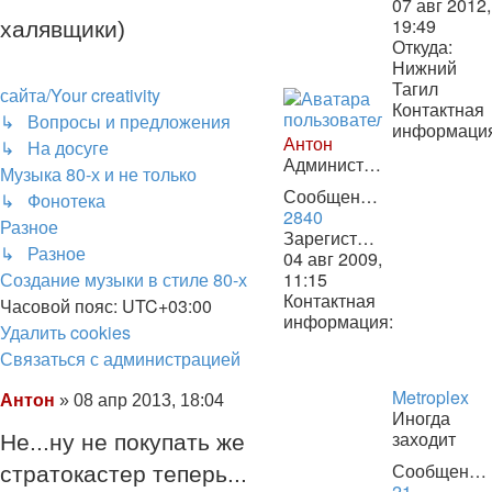
07 авг 2012,
19:49
халявщики)
Откуда:
Нижний
Тагил
сайта/Your creativity
Контактная
↳ Вопросы и предложения
информаци
Антон
↳ На досуге
Контактная
Администратор
информаци
Музыка 80-х и не только
пользовате
Сообщения:
↳ Фонотека
nafnt
2840
Разное
Зарегистрирован:
↳ Разное
04 авг 2009,
Создание музыки в стиле 80-х
11:15
Контактная
Часовой пояс:
UTC+03:00
информация:
Удалить cookies
Контактная
Связаться
С
в
я
з
а
т
ь
с
я
с
а
д
м
и
н
и
с
т
р
а
ц
и
е
й
информация
пользователя
с
Metroplex
Сообщение
Антон
»
08 апр 2013, 18:04
Антон
администрацией
Иногда
заходит
Не...ну не покупать же
Сообщения:
стратокастер теперь...
21