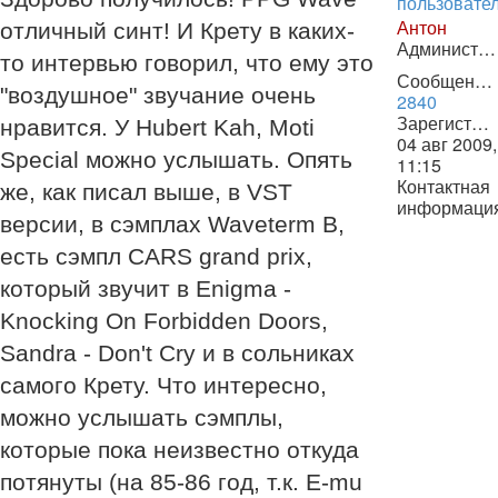
Антон
отличный синт! И Крету в каких-
Администратор
то интервью говорил, что ему это
Сообщения:
"воздушное" звучание очень
2840
Зарегистрирован:
нравится. У Hubert Kah, Moti
04 авг 2009,
Special можно услышать. Опять
11:15
Контактная
же, как писал выше, в VST
информаци
версии, в сэмплах Waveterm B,
Контактная
информаци
есть сэмпл CARS grand prix,
пользовате
который звучит в Enigma -
Антон
Knocking On Forbidden Doors,
Sandra - Don't Cry и в сольниках
самого Крету. Что интересно,
можно услышать сэмплы,
которые пока неизвестно откуда
потянуты (на 85-86 год, т.к. E-mu