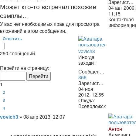
Зарегистрирован:
Может кто-то встречал похожие
04 авг 2009,
11:15
сэмплы...
Контактная
У вас нет необходимых прав для просмотра
информаци
Контактная
вложений в этом сообщении.
информаци
Ответить
О
т
в
е
т
и
т
ь
пользовате
Антон
vovich3
250 сообщений
Иногда
заходит
Страница
1
из
17
Перейти на страницу:
Сообщения:
356
Зарегистрирован:
1
04 ноя
2
2012, 12:55
Откуда:
3
Всеволожск
4
Сообщение
vovich3
»
08 апр 2013, 12:07
Антон
Администратор