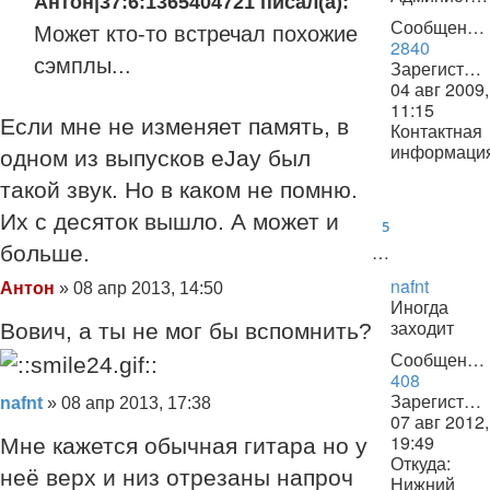
Антон|37:6:1365404721 писал(а):
Сообщения:
Может кто-то встречал похожие
2840
сэмплы...
Зарегистрирован:
04 авг 2009,
11:15
Если мне не изменяет память, в
Контактная
информаци
одном из выпусков eJаy был
Контактная
такой звук. Но в каком не помню.
информаци
пользовате
Их с десяток вышло. А может и
5
Антон
…
больше.
nafnt
Сообщение
Антон
»
08 апр 2013, 14:50
Иногда
заходит
Вович, а ты не мог бы вспомнить?
Сообщения:
408
Зарегистрирован:
Сообщение
nafnt
»
08 апр 2013, 17:38
07 авг 2012,
19:49
Мне кажется обычная гитара но у
Откуда:
неё верх и низ отрезаны напроч
Нижний