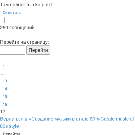
Сообщение
Там полностью korg m1
Ответить
О
т
в
е
т
и
т
ь
250 сообщений
Страница
17
из
17
Перейти на страницу:
Пред.
1
…
13
14
15
16
17
Вернуться в «Создание музыки в стиле 80-х/Create music of
80s style»
Перейти