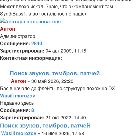
Может плохо искал. Знаю, что аккомпанемент там
SynthBass1, а вот остальное не нашёл.
Антон
Администратор
Сообщения:
2840
Зарегистрирован:
04 авг 2009, 11:15
Контактная информация:
Контактная
Поиск звуков, тембров, патчей
информация
Антон
»
30 май 2026, 22:20
пользователя
Сообщение
Бас в начале до флейты по структуре похож на DX.
Антон
Wasili morozov
Недавно здесь
Сообщения:
8
Зарегистрирован:
21 окт 2022, 14:40
Поиск звуков, тембров, патчей
Wasili morozov
»
16 июн 2026, 17:58