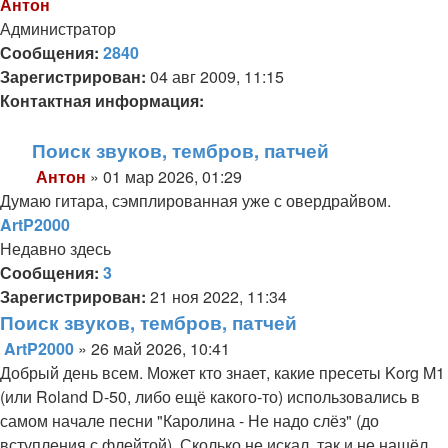
Антон
Администратор
Сообщения:
2840
Зарегистрирован:
04 авг 2009, 11:15
Контактная информация:
Контактная
Поиск звуков, тембров, патчей
информация
Антон
»
01 мар 2026, 01:29
пользователя
Сообщение
Думаю гитара, сэмплированная уже с овердрайвом.
Антон
ArtP2000
Недавно здесь
Сообщения:
3
Зарегистрирован:
21 ноя 2022, 11:34
Поиск звуков, тембров, патчей
ArtP2000
»
26 май 2026, 10:41
Сообщение
Добрый день всем. Может кто знает, какие пресеты Korg M1
(или Roland D-50, либо ещё какого-то) использовались в
самом начале песни "Каролина - Не надо слёз" (до
вступления с флейтой). Сколько не искал, так и не нашёл.