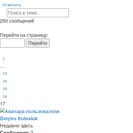
Ответить
О
т
в
е
т
и
т
ь
Поиск
Расширенный поиск
250 сообщений
Страница
17
из
17
Перейти на страницу:
Пред.
1
…
13
14
15
16
17
Dmytro Kolosiuk
Недавно здесь
Сообщения:
2