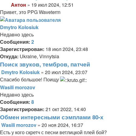
информация
Антон
»
19 июл 2024, 12:51
пользователя
Сообщение
Привет, это PPG Waveterm
Антон
Dmytro Kolosiuk
Недавно здесь
Сообщения:
2
Зарегистрирован:
18 июл 2024, 23:48
Откуда:
Ukraine, Vinnytsia
Поиск звуков, тембров, патчей
Dmytro Kolosiuk
»
20 июл 2024, 23:07
Сообщение
Спасибо большое! Поищу
Wasili morozov
Недавно здесь
Сообщения:
8
Зарегистрирован:
21 окт 2022, 14:40
Обмен интересными сэмплами 80-х
Wasili morozov
»
20 ноя 2024, 16:37
Сообщение
Есть у кого скретч с песни ветлицкой плей бой?