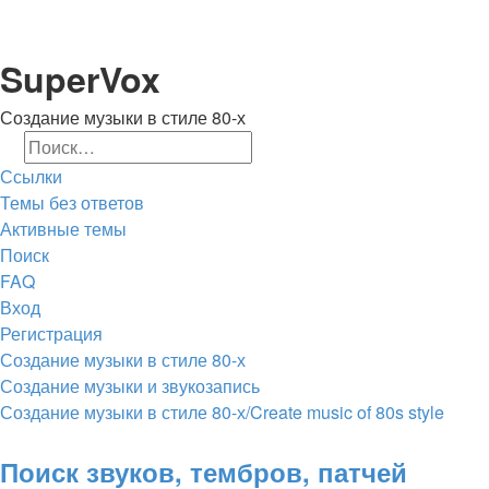
Регистрация
SuperVox
Создание музыки в стиле 80-х
Поиск
Расширенный поиск
Ссылки
Темы без ответов
Активные темы
Поиск
FAQ
Вход
Р
е
г
и
с
т
р
а
ц
и
я
Создание музыки в стиле 80-х
Создание музыки и звукозапись
Создание музыки в стиле 80-х/Create music of 80s style
Поиск
Поиск звуков, тембров, патчей