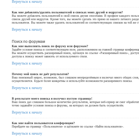
Вернуться к началу
Как мне добавлять/удалять пользователей в списках моих друзей и недругов?
Вы можете добавлять пользователей в свой список двумя способами. В профиле каждого пользо
список друзей или недругов. Кроме того, вы можете сделать это прямо из вашего личного разд
пользователя. Вы можете также удалять пользователей из соответствующих списков на той же с
Вернуться к началу
Поиск по форумам
Как мне выполнить поиск по форуму или форумам?
Задайте условие поиска в соответствующем поле, расположенном на главной странице конференц
Вы можете осуществить расширенный поиск, щёлкнув по ссылке «Расширенный поиск», доступн
доступа к поиску может зависеть от используемого стиля.
Вернуться к началу
Почему мой поиск не даёт результатов?
Ваш поисковый запрос, возможно, был слишком неопределённым и включал много общих слов,
осуществляется. Будьте более конкретны и используйте возможности расширенного поиска.
Вернуться к началу
В результате моего поиска я получил пустую страницу!
Ваш поиск дал слишком большое количество результатов, которые веб-сервер не смог обработа
точно задавайте условия поиска и форумы, на которых он должен быть осуществлён.
Вернуться к началу
Как мне найти пользователя конференции?
Перейдите на страницу «Пользователи» и щёлкните по ссылке «Найти пользователя».
Вернуться к началу