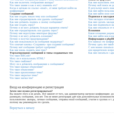
Как мне включить отображение аватары?
Как мне выполнить пои
Что такое звание и как я могу изменить его?
Почему мой поиск не да
Когда я щёлкаю по ссылке «email», от меня требуют войти на
В результате моего пои
конференцию!
Как мне найти пользова
Создание сообщений
Как мне найти свои со
Как мне создать новую тему или сообщение?
Подписки и закладки
Как мне отредактировать или удалить сообщение?
Чем закладки отличают
Как мне добавить подпись к своему сообщению?
Как мне сделать заклад
Как мне создать опрос?
Как мне подписаться н
Почему я не могу добавить больше вариантов ответа?
Как мне отказаться от 
Как мне отредактировать или удалить опрос?
Вложения
Почему мне недоступны некоторые форумы?
Какие вложения разреш
Почему я не могу добавлять вложения?
Как мне найти мои вло
Почему я получил предупреждение?
Информация о phpB
Как мне пожаловаться на сообщения модератору?
Кто написал эту конфер
Что означает кнопка «Сохранить» при создании сообщения?
Почему здесь нет такой
Почему моё сообщение требует одобрения?
С кем можно связаться 
Как мне вновь поднять мою тему?
или юридических вопрос
Форматирование сообщений и типы создаваемых тем
Как мне связаться с ад
Что такое BBCode?
Могу ли я использовать HTML?
Что такое смайлики?
Могу ли я добавлять изображения к сообщениям?
Что такое важные объявления?
Что такое объявления?
Что такое прилепленные темы?
Что такое закрытые темы?
Что такое значки тем?
Вход на конференцию и регистрация
Зачем мне нужно регистрироваться?
Вы можете этого и не делать. Всё зависит от того, как администратор настроил конференцию: д
размещать сообщения, или нет. Тем не менее регистрация даёт вам дополнительные возможнос
пользователям: аватары, личные сообщения, отправка email-сообщений, участие в группах и т. д.
поэтому мы рекомендуем это сделать.
Вернуться к началу