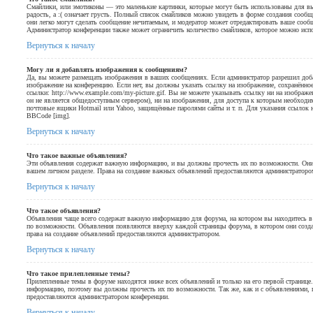
Смайлики, или эмотиконы — это маленькие картинки, которые могут быть использованы для выр
радость, а :( означает грусть. Полный список смайликов можно увидеть в форме создания сообще
они легко могут сделать сообщение нечитаемым, и модератор может отредактировать ваше сооб
Администратор конференции также может ограничить количество смайликов, которое можно исп
Вернуться к началу
Могу ли я добавлять изображения к сообщениям?
Да, вы можете размещать изображения в ваших сообщениях. Если администратор разрешил доб
изображение на конференцию. Если нет, вы должны указать ссылку на изображение, сохранённо
ссылки: http://www.example.com/my-picture.gif. Вы не можете указывать ссылку ни на изображ
он не является общедоступным сервером), ни на изображения, для доступа к которым необходим
почтовые ящики Hotmail или Yahoo, защищённые паролями сайты и т. п. Для указания ссылок 
BBCode [img].
Вернуться к началу
Что такое важные объявления?
Эти объявления содержат важную информацию, и вы должны прочесть их по возможности. Они
вашем личном разделе. Права на создание важных объявлений предоставляются администраторо
Вернуться к началу
Что такое объявления?
Объявления чаще всего содержат важную информацию для форума, на котором вы находитесь в
по возможности. Объявления появляются вверху каждой страницы форума, в котором они созда
права на создание объявлений предоставляются администратором.
Вернуться к началу
Что такое прилепленные темы?
Прилепленные темы в форуме находятся ниже всех объявлений и только на его первой странице
информацию, поэтому вы должны прочесть их по возможности. Так же, как и с объявлениями, п
предоставляются администратором конференции.
Вернуться к началу