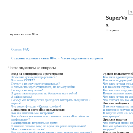
Регистрация
SuperVo
x
Создание
музыки в стиле 80-х
Ссылки
FAQ
Создание музыки в стиле 80-х
Часто задаваемые вопросы
Часто задаваемые вопросы
Вход на конференцию и регистрация
Уровни пользователе
Зачем мне нужно регистрироваться?
Кто такие администрат
Что такое COPPA?
Кто такие модераторы?
Почему я не могу зарегистрироваться?
Что такое группы польз
Я только что зарегистрировался, но не могу войти!
Где находятся группы и
Почему я не могу войти?
Как мне стать лидером
Я давно зарегистрирован, но больше не могу войти!
Почему названия некот
Я забыл пароль!
Что такое группа по ум
Почему мне периодически приходится повторять ввод имени и
Что означает ссылка «
пароля?
Личные сообщения
Что делает функция «Удалить cookies»?
Я не могу отправить л
Параметры и настройки пользователя
Я постоянно получаю н
Как мне изменить мои настройки?
Я получил спам или оск
Как избежать появления моего имени в списке «Кто сейчас на
конференции!
конференции»?
Друзья и недруги
На конференции неправильное время!
Что означают списки др
Я изменил часовой пояс, но время всё равно неправильное!
Как мне добавлять/удал
Моего языка нет в списке!
недругов?
Что означают изображения рядом с моим именем пользователя?
Поиск по форумам