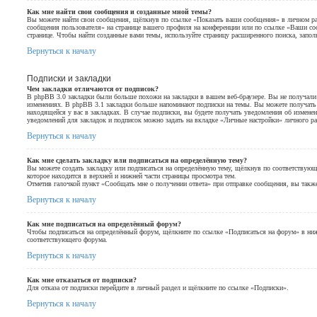
Как мне найти свои сообщения и созданные мной темы?
Вы можете найти свои сообщения, щёлкнув по ссылке «Показать ваши сообщения» в личном раз
сообщения пользователя» на странице вашего профиля на конференции или по ссылке «Ваши с
странице. Чтобы найти созданные вами темы, используйте страницу расширенного поиска, запо
Вернуться к началу
Подписки и закладки
Чем закладки отличаются от подписок?
В phpBB 3.0 закладки были больше похожи на закладки в вашем веб-браузере. Вы не получал
изменениях. В phpBB 3.1 закладки больше напоминают подписки на темы. Вы можете получать 
находящейся у вас в закладках. В случае подписки, вы будете получать уведомления об измене
уведомлений для закладок и подписок можно задать на вкладке «Личные настройки» личного ра
Вернуться к началу
Как мне сделать закладку или подписаться на определённую тему?
Вы можете создать закладку или подписаться на определённую тему, щёлкнув по соответствую
которое находится в верхней и нижней части страницы просмотра тем.
Отметив галочкой пункт «Сообщать мне о получении ответа» при отправке сообщения, вы такж
Вернуться к началу
Как мне подписаться на определённый форум?
Чтобы подписаться на определённый форум, щёлкните по ссылке «Подписаться на форум» в ниж
соответствующего форума.
Вернуться к началу
Как мне отказаться от подписки?
Для отказа от подписки перейдите в личный раздел и щёлкните по ссылке «Подписки».
Вернуться к началу