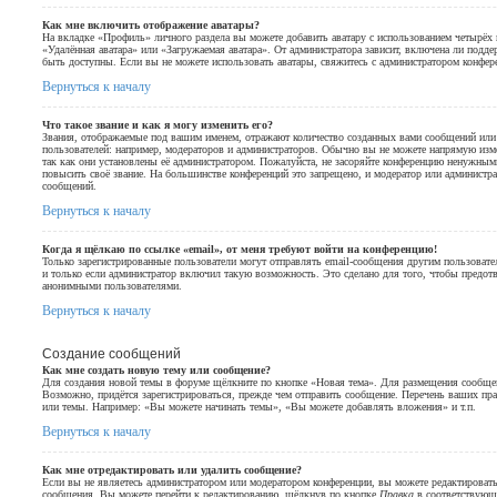
Как мне включить отображение аватары?
На вкладке «Профиль» личного раздела вы можете добавить аватару с использованием четырёх и
«Удалённая аватара» или «Загружаемая аватара». От администратора зависит, включена ли поддер
быть доступны. Если вы не можете использовать аватары, свяжитесь с администратором конфер
Вернуться к началу
Что такое звание и как я могу изменить его?
Звания, отображаемые под вашим именем, отражают количество созданных вами сообщений ил
пользователей: например, модераторов и администраторов. Обычно вы не можете напрямую изм
так как они установлены её администратором. Пожалуйста, не засоряйте конференцию ненужны
повысить своё звание. На большинстве конференций это запрещено, и модератор или администра
сообщений.
Вернуться к началу
Когда я щёлкаю по ссылке «email», от меня требуют войти на конференцию!
Только зарегистрированные пользователи могут отправлять email-сообщения другим пользоват
и только если администратор включил такую возможность. Это сделано для того, чтобы предот
анонимными пользователями.
Вернуться к началу
Создание сообщений
Как мне создать новую тему или сообщение?
Для создания новой темы в форуме щёлкните по кнопке «Новая тема». Для размещения сообщен
Возможно, придётся зарегистрироваться, прежде чем отправить сообщение. Перечень ваших пра
или темы. Например: «Вы можете начинать темы», «Вы можете добавлять вложения» и т.п.
Вернуться к началу
Как мне отредактировать или удалить сообщение?
Если вы не являетесь администратором или модератором конференции, вы можете редактировать
сообщения. Вы можете перейти к редактированию, щёлкнув по кнопке
Правка
в соответствующе