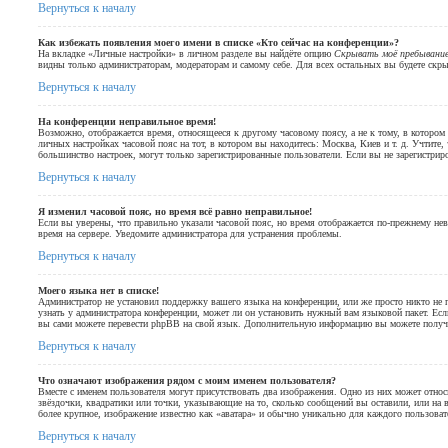
Вернуться к началу
Как избежать появления моего имени в списке «Кто сейчас на конференции»?
На вкладке «Личные настройки» в личном разделе вы найдёте опцию
Скрывать моё пребывание
видны только администраторам, модераторам и самому себе. Для всех остальных вы будете скр
Вернуться к началу
На конференции неправильное время!
Возможно, отображается время, относящееся к другому часовому поясу, а не к тому, в котором 
личных настройках часовой пояс на тот, в котором вы находитесь: Москва, Киев и т. д. Учтите, 
большинство настроек, могут только зарегистрированные пользователи. Если вы не зарегистриро
Вернуться к началу
Я изменил часовой пояс, но время всё равно неправильное!
Если вы уверены, что правильно указали часовой пояс, но время отображается по-прежнему нев
время на сервере. Уведомите администратора для устранения проблемы.
Вернуться к началу
Моего языка нет в списке!
Администратор не установил поддержку вашего языка на конференции, или же просто никто не
узнать у администратора конференции, может ли он установить нужный вам языковой пакет. Если
вы сами можете перевести phpBB на свой язык. Дополнительную информацию вы можете получ
Вернуться к началу
Что означают изображения рядом с моим именем пользователя?
Вместе с именем пользователя могут присутствовать два изображения. Одно из них может отно
звёздочки, квадратики или точки, указывающие на то, сколько сообщений вы оставили, или на 
более крупное, изображение известно как «аватара» и обычно уникально для каждого пользоват
Вернуться к началу