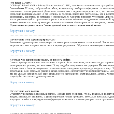
Что такое COPPA?
COPPA (Children’s Online Privacy Protection Act of 1998), или Акт о защите частных прав ребёнка
Соединённых Штатов, требующий от сайтов, которые могут собирать информацию от несовершен
письменное согласие родителей. Допустимо наличие иного вида подтверждения того, что опеку
несовершеннолетних младше 13 лет. Если вы не уверены, применимо ли это к вам, как к регис
конференции, обратитесь за помощью к юрисконсульту. Обратите внимание, что phpBB Limited
давать рекомендаций по правовым вопросам и не является объектом юридических отношений, кр
можно связаться по вопросу некорректного использования и/или юридических вопросов, связан
Примечание переводчика: в России данный акт не имеет юридической силы.
.
Вернуться к началу
Почему я не могу зарегистрироваться?
Возможно, администратор конференции отключил регистрацию новых пользователей. Также возм
запретил имя, под которым вы пытаетесь зарегистрироваться. Обратитесь за помощью к админи
Вернуться к началу
Я только что зарегистрировался, но не могу войти!
Сначала проверьте свои имя пользователя и пароль. Если они верны, то возможны два вариан
регистрации вы указали, что вам менее 13 лет, следуйте полученным инструкциям. На некоторы
учётные записи были активированы пользователями или администратором до входа в систему. Э
регистрации. Если вам было прислано email-сообщение, следуйте полученным инструкциям. Есл
что вы указали неправильный адрес email либо он заблокирован спам-фильтром. Если вы уверен
попробуйте связаться с администратором.
Вернуться к началу
Почему я не могу войти?
Существует несколько возможных причин. Прежде всего убедитесь, что вы правильно вводите 
введены правильно, свяжитесь с администратором, чтобы проверить, не был ли вам закрыт дос
допущена ошибка в конфигурации конференции, свяжитесь с администратором для исправления 
Вернуться к началу
Я давно зарегистрирован, но больше не могу войти!