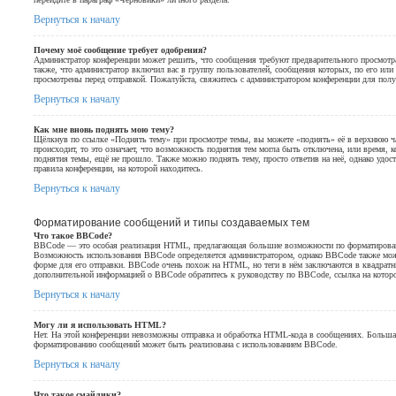
Вернуться к началу
Почему моё сообщение требует одобрения?
Администратор конференции может решить, что сообщения требуют предварительного просмотр
также, что администратор включил вас в группу пользователей, сообщения которых, по его ил
просмотрены перед отправкой. Пожалуйста, свяжитесь с администратором конференции для пол
Вернуться к началу
Как мне вновь поднять мою тему?
Щёлкнув по ссылке «Поднять тему» при просмотре темы, вы можете «поднять» её в верхнюю ча
происходит, то это означает, что возможность поднятия тем могла быть отключена, или время, 
поднятия темы, ещё не прошло. Также можно поднять тему, просто ответив на неё, однако удос
правила конференции, на которой находитесь.
Вернуться к началу
Форматирование сообщений и типы создаваемых тем
Что такое BBCode?
BBCode — это особая реализация HTML, предлагающая большие возможности по форматирова
Возможность использования BBCode определяется администратором, однако BBCode также мож
форме для его отправки. BBCode очень похож на HTML, но теги в нём заключаются в квадратные 
дополнительной информацией о BBCode обратитесь к руководству по BBCode, ссылка на котор
Вернуться к началу
Могу ли я использовать HTML?
Нет. На этой конференции невозможны отправка и обработка HTML-кода в сообщениях. Больш
форматированию сообщений может быть реализована с использованием BBCode.
Вернуться к началу
Что такое смайлики?