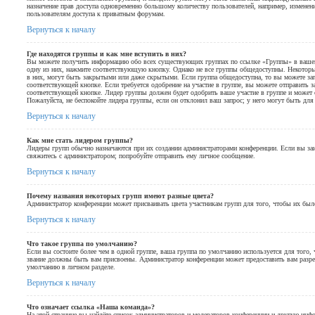
назначение прав доступа одновременно большому количеству пользователей, например, изменен
пользователям доступа к приватным форумам.
Вернуться к началу
Где находятся группы и как мне вступить в них?
Вы можете получить информацию обо всех существующих группах по ссылке «Группы» в вашем 
одну из них, нажмите соответствующую кнопку. Однако не все группы общедоступны. Некоторы
в них, могут быть закрытыми или даже скрытыми. Если группа общедоступна, то вы можете зап
соответствующей кнопке. Если требуется одобрение на участие в группе, вы можете отправить з
соответствующей кнопке. Лидер группы должен будет одобрить ваше участие в группе и может с
Пожалуйста, не беспокойте лидера группы, если он отклонил ваш запрос; у него могут быть для
Вернуться к началу
Как мне стать лидером группы?
Лидеры групп обычно назначаются при их создании администраторами конференции. Если вы заи
свяжитесь с администратором; попробуйте отправить ему личное сообщение.
Вернуться к началу
Почему названия некоторых групп имеют разные цвета?
Администратор конференции может присваивать цвета участникам групп для того, чтобы их был
Вернуться к началу
Что такое группа по умолчанию?
Если вы состоите более чем в одной группе, ваша группа по умолчанию используется для того, 
звание должны быть вам присвоены. Администратор конференции может предоставить вам разр
умолчанию в личном разделе.
Вернуться к началу
Что означает ссылка «Наша команда»?
На этой странице вы найдёте список администраторов и модераторов конференции и другую инф