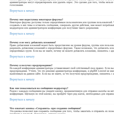
администраторы могут отредактировать или удалить опрос. Это сделано для того, чтобы нельзя
голосования.
Вернуться к началу
Почему мне недоступны некоторые форумы?
Некоторые форумы доступны только определённым пользователям или группам пользователей. 
создавать в них темы и оставлять сообщения, совершать другие действия, вам может потребова
модератором или администратором конференции для получения такого разрешения.
Вернуться к началу
Почему я не могу добавлять вложения?
Право добавления вложений может быть предоставлено на уровне форума, группы или пользова
разрешить добавление вложений в определённых форумах. Также возможно, что добавлять вло
определённых групп. Если вы не знаете, почему не можете добавлять вложения, свяжитесь с ад
Вернуться к началу
Почему я получил предупреждение?
На каждой конференции администраторы устанавливают свой собственный свод правил. Если в
предупреждение. Учтите, что это решение администратора конференции, и phpBB Limited не им
вынесенным на данном сайте. Если вы не знаете, за что получили предупреждение, свяжитесь с
Вернуться к началу
Как мне пожаловаться на сообщения модератору?
Рядом с каждым сообщением вы увидите кнопку, предназначенную для отправки жалобы на него
конференции. Щёлкнув по этой кнопке, вы пройдёте через ряд шагов, необходимых для оправк
Вернуться к началу
Что означает кнопка «Сохранить» при создании сообщения?
Эта кнопка позволяет вам сохранять сообщения для того, чтобы закончить и отправить их позж
перейдите в параграф «Черновики» личного раздела.