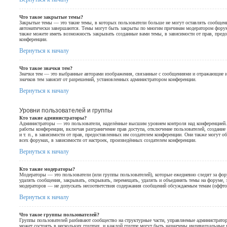
Что такое закрытые темы?
Закрытые темы — это такие темы, в которых пользователи больше не могут оставлять сообщен
автоматически завершаются. Темы могут быть закрыты по многим причинам модератором фору
также можете иметь возможность закрывать созданные вами темы, в зависимости от прав, пред
конференции.
Вернуться к началу
Что такое значки тем?
Значки тем — это выбранные авторами изображения, связанные с сообщениями и отражающие 
значков тем зависит от разрешений, установленных администратором конференции.
Вернуться к началу
Уровни пользователей и группы
Кто такие администраторы?
Администраторы — это пользователи, наделённые высшим уровнем контроля над конференцией.
работы конференции, включая разграничение прав доступа, отключение пользователей, создание
и т. п., в зависимости от прав, предоставленных им создателем конференции. Они также могут 
всех форумах, в зависимости от настроек, произведённых создателем конференции.
Вернуться к началу
Кто такие модераторы?
Модераторы — это пользователи (или группы пользователей), которые ежедневно следят за фо
удалять сообщения, закрывать, открывать, перемещать, удалять и объединять темы на форуме, 
модераторов — не допускать несоответствия содержания сообщений обсуждаемым темам (оффтоп
Вернуться к началу
Что такое группы пользователей?
Группы пользователей разбивают сообщество на структурные части, управляемые администрат
может состоять в нескольких группах, и каждой группе могут быть назначены индивидуальные п