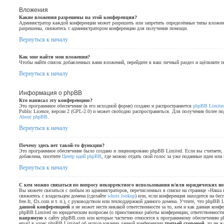
Вложения
Какие вложения разрешены на этой конференции?
Администратор каждой конференции может разрешить или запретить определённые типы вложени
разрешены, свяжитесь с администратором конференции для получения помощи.
Вернуться к началу
Как мне найти мои вложения?
Чтобы найти список добавленных вами вложений, перейдите в ваш личный раздел и щёлкните 
Вернуться к началу
Информация о phpBB
Кто написал эту конференцию?
Это программное обеспечение (в его исходной форме) создано и распространяется
phpBB Limite
Public Licence, версии 2 (GPL-2.0) и может свободно распространяться. Для получения более п
About phpBB
.
Вернуться к началу
Почему здесь нет такой-то функции?
Это программное обеспечение было создано и лицензировано phpBB Limited. Если вы считаете,
добавлена, посетите
Центр идей phpBB
, где можно отдать свой голос за уже поданные идеи или
Вернуться к началу
С кем можно связаться по вопросу некорректного использования и/или юридических во
Вы можете связаться с любым из администраторов, перечисленных в списке на странице «Наша к
свяжитесь с владельцем домена (сделайте
whois lookup
) или, если конференция находится на бесп
free.fr, f2s.com и т. п.), с руководством или техподдержкой данного домена. Учтите, что phpBB 
данной конференцией
и не может нести никакой ответственности за то, кем и как данная конф
phpBB Limited по юридическим вопросам (о приостановке работы конференции, ответственности з
напрямую
к сайту phpBB.com или которые частично относятся к программному обеспечению p
email в адрес phpBB Limited об использовании данной конференции
третьей стороной
, то не 