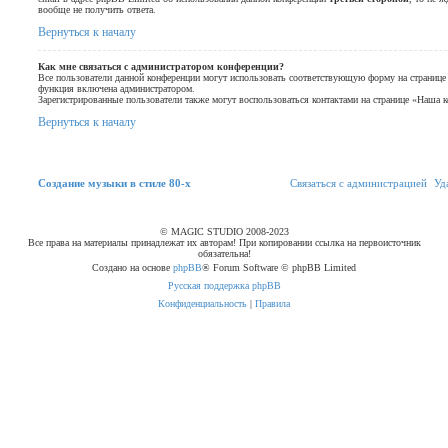
вообще не получить ответа.
Вернуться к началу
Как мне связаться с администратором конференции?
Все пользователи данной конференции могут использовать соответствующую форму на странице 
функция включена администратором.
Зарегистрированные пользователи также могут воспользоваться контактами на странице «Наша к
Вернуться к началу
Связаться с
Создание музыки в стиле 80-х
С
в
я
з
а
т
ь
с
я
с
а
д
м
и
н
и
с
т
р
а
ц
и
е
й
Уд
администрацией
© MAGIC STUDIO 2008-2023
Все права на материалы принадлежат их авторам! При копировании ссылка на первоисточник
обязательна!
Создано на основе
phpBB
® Forum Software © phpBB Limited
Русская поддержка phpBB
Конфиденциальность
|
Правила