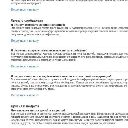
которые они модерируют.
Вернуться к началу
Личные сообщения
Я не могу отправить личные сообщения!
Это может быть вызвано тремя причинами: вы не зарегистрированы и/или не вошли на конфере
личных сообщений на всей конференции или же администратор запретил это вам лично. Свяжите
получения дополнительной информации.
Вернуться к началу
Я постоянно получаю нежелательные личные сообщения!
Вы можете автоматически удалять личные сообщения пользователей, используя правила для со
получаете оскорбительные личные сообщения от конкретного пользователя, отправьте жалобы 
запретить пользователю отправку личных сообщений.
Вернуться к началу
Я получил спам или оскорбительный email от кого-то с этой конференции!
Мы сожалеем об этом. Форма отправки email на данной конференции включает меры предостор
пользователей, отправляющих подобные сообщения. Отправьте email-сообщение администратору
письма. Очень важно включить все заголовки, в которых содержится детальная информация об 
сможет в этом случае принять меры.
Вернуться к началу
Друзья и недруги
Что означают списки друзей и недругов?
Вы можете включать в эти списки других пользователей конференции. Пользователи, добавленн
личном разделе для получения быстрого доступа к информации о том, находятся ли они сейчас 
Сообщения от этих пользователей также могут выделяться, если это поддерживается стилем ко
список недругов, то любые отправленные ими сообщения будут скрыты по умолчанию.