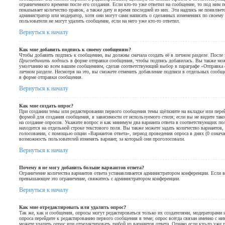
ограниченного времени после его создания. Если кто-то уже ответил на сообщение, то под ним 
показывает количество правок, а также дату и время последней из них. Эта надпись не появляет
администратор или модератор, хотя они могут сами написать о сделанных изменениях по своем
пользователи не могут удалить сообщение, если на него уже кто-то ответил.
Вернуться к началу
Как мне добавить подпись к своему сообщению?
Чтобы добавить подпись к сообщению, вы должны сначала создать её в личном разделе. После
Присоединить подпись
в форме отправки сообщения, чтобы подпись добавилась. Вы также мож
умолчанию ко всем вашим сообщениям, сделав соответствующий выбор в параграфе «Отправка
личном разделе. Несмотря на это, вы сможете отменить добавление подписи в отдельных сооб
в форме отправки сообщения.
Вернуться к началу
Как мне создать опрос?
При создании темы или редактировании первого сообщения темы щёлкните на вкладке или пер
формой для создания сообщения, в зависимости от используемого стиля; если вы не видите так
на создание опросов. Укажите вопрос и как минимум два варианта ответа в соответствующих п
находится на отдельной строке текстового поля. Вы также можете задать количество вариантов
голосовании, с помощью опции «Вариантов ответа», период проведения опроса в днях (0 означае
возможность пользователей изменять вариант, за который они проголосовали.
Вернуться к началу
Почему я не могу добавить больше вариантов ответа?
Ограничение количества вариантов ответа устанавливается администратором конференции. Если 
превышающее это ограничение, свяжитесь с администратором конференции.
Вернуться к началу
Как мне отредактировать или удалить опрос?
Так же, как и сообщения, опросы могут редактироваться только их создателями, модераторами
опроса перейдите к редактированию первого сообщения в теме; опрос всегда связан именно с ни
можете удалить опрос или отредактировать любой из вариантов ответа. Однако если кто-то уже 