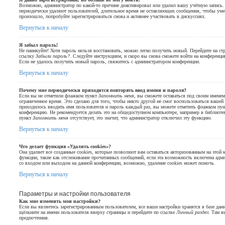
Возможно, администратор по какой-то причине деактивировал или удалил вашу учётную запись.
периодически удаляют пользователей, длительное время не оставляющих сообщения, чтобы уме
произошло, попробуйте зарегистрироваться снова и активнее участвовать в дискуссиях.
Вернуться к началу
Я забыл пароль!
Не паникуйте! Хотя пароль нельзя восстановить, можно легко получить новый. Перейдите на ст
ссылку
Забыли пароль?
. Следуйте инструкциям, и скоро вы снова сможете войти на конференци
Если не удалось получить новый пароль, свяжитесь с администратором конференции.
Вернуться к началу
Почему мне периодически приходится повторять ввод имени и пароля?
Если вы не отметили флажком пункт
Запомнить меня
, вы сможете оставаться под своим именем
ограниченное время. Это сделано для того, чтобы никто другой не смог воспользоваться вашей
приходилось вводить имя пользователя и пароль каждый раз, вы можете отметить флажком пу
конференцию. Не рекомендуется делать это на общедоступном компьютере, например в библиотеке,
пункт
Запомнить меня
отсутствует, это значит, что администратор отключил эту функцию.
Вернуться к началу
Что делает функция «Удалить cookies»?
Она удаляет все созданные cookies, которые позволяют вам оставаться авторизованным на этой
функции, такие как отслеживание прочитанных сообщений, если эта возможность включена адм
со входом или выходом на данной конференции, возможно, удаление cookies может помочь.
Вернуться к началу
Параметры и настройки пользователя
Как мне изменить мои настройки?
Если вы являетесь зарегистрированным пользователем, все ваши настройки хранятся в базе да
щёлкните на имени пользователя вверху страницы и перейдите по ссылке
Личный раздел
. Там в
предпочтения.