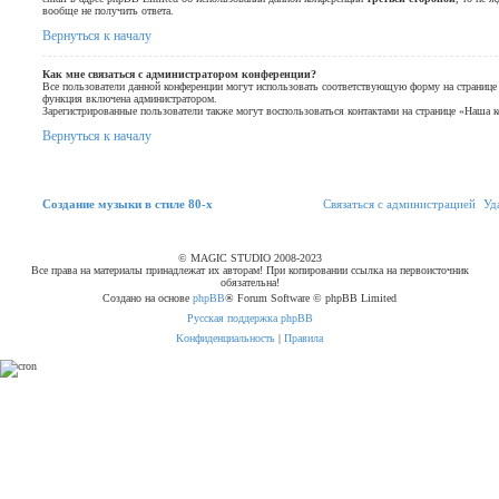
вообще не получить ответа.
Вернуться к началу
Как мне связаться с администратором конференции?
Все пользователи данной конференции могут использовать соответствующую форму на странице 
функция включена администратором.
Зарегистрированные пользователи также могут воспользоваться контактами на странице «Наша к
Вернуться к началу
Связаться с
Создание музыки в стиле 80-х
С
в
я
з
а
т
ь
с
я
с
а
д
м
и
н
и
с
т
р
а
ц
и
е
й
Уд
администрацией
© MAGIC STUDIO 2008-2023
Все права на материалы принадлежат их авторам! При копировании ссылка на первоисточник
обязательна!
Создано на основе
phpBB
® Forum Software © phpBB Limited
Русская поддержка phpBB
Конфиденциальность
|
Правила