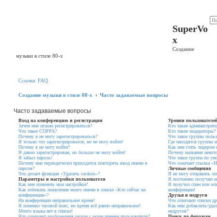
Регистрация
SuperVo
x
Создание
музыки в стиле 80-х
Ссылки
FAQ
Создание музыки в стиле 80-х
Часто задаваемые вопросы
Часто задаваемые вопросы
Вход на конференцию и регистрация
Уровни пользователе
Зачем мне нужно регистрироваться?
Кто такие администрат
Что такое COPPA?
Кто такие модераторы?
Почему я не могу зарегистрироваться?
Что такое группы польз
Я только что зарегистрировался, но не могу войти!
Где находятся группы и
Почему я не могу войти?
Как мне стать лидером
Я давно зарегистрирован, но больше не могу войти!
Почему названия некот
Я забыл пароль!
Что такое группа по ум
Почему мне периодически приходится повторять ввод имени и
Что означает ссылка «
пароля?
Личные сообщения
Что делает функция «Удалить cookies»?
Я не могу отправить л
Параметры и настройки пользователя
Я постоянно получаю н
Как мне изменить мои настройки?
Я получил спам или оск
Как избежать появления моего имени в списке «Кто сейчас на
конференции!
конференции»?
Друзья и недруги
На конференции неправильное время!
Что означают списки др
Я изменил часовой пояс, но время всё равно неправильное!
Как мне добавлять/удал
Моего языка нет в списке!
недругов?
Что означают изображения рядом с моим именем пользователя?
Поиск по форумам