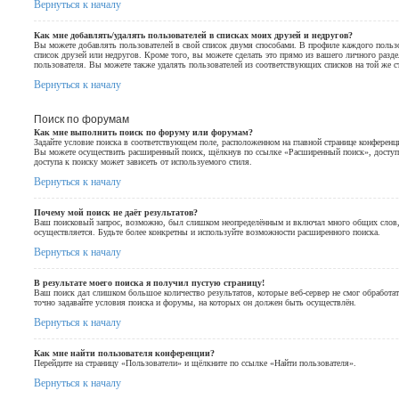
Вернуться к началу
Как мне добавлять/удалять пользователей в списках моих друзей и недругов?
Вы можете добавлять пользователей в свой список двумя способами. В профиле каждого пользо
список друзей или недругов. Кроме того, вы можете сделать это прямо из вашего личного разд
пользователя. Вы можете также удалять пользователей из соответствующих списков на той же с
Вернуться к началу
Поиск по форумам
Как мне выполнить поиск по форуму или форумам?
Задайте условие поиска в соответствующем поле, расположенном на главной странице конференц
Вы можете осуществить расширенный поиск, щёлкнув по ссылке «Расширенный поиск», доступн
доступа к поиску может зависеть от используемого стиля.
Вернуться к началу
Почему мой поиск не даёт результатов?
Ваш поисковый запрос, возможно, был слишком неопределённым и включал много общих слов,
осуществляется. Будьте более конкретны и используйте возможности расширенного поиска.
Вернуться к началу
В результате моего поиска я получил пустую страницу!
Ваш поиск дал слишком большое количество результатов, которые веб-сервер не смог обработа
точно задавайте условия поиска и форумы, на которых он должен быть осуществлён.
Вернуться к началу
Как мне найти пользователя конференции?
Перейдите на страницу «Пользователи» и щёлкните по ссылке «Найти пользователя».
Вернуться к началу