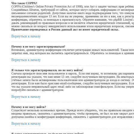
Что такое COPPA?
COPPA (Children’s Online Privacy Protection Act of 1998), или Акт о защите частных прав ребёнка
Соединённых Штатов, требующий от сайтов, которые могут собирать информацию от несовершен
письменное согласие родителей. Допустимо наличие иного вида подтверждения того, что опеку
несовершеннолетних младше 13 лет. Если вы не уверены, применимо ли это к вам, как к регис
конференции, обратитесь за помощью к юрисконсульту. Обратите внимание, что phpBB Limited
давать рекомендаций по правовым вопросам и не является объектом юридических отношений, кр
можно связаться по вопросу некорректного использования и/или юридических вопросов, связан
Примечание переводчика: в России данный акт не имеет юридической силы.
.
Вернуться к началу
Почему я не могу зарегистрироваться?
Возможно, администратор конференции отключил регистрацию новых пользователей. Также возм
запретил имя, под которым вы пытаетесь зарегистрироваться. Обратитесь за помощью к админи
Вернуться к началу
Я только что зарегистрировался, но не могу войти!
Сначала проверьте свои имя пользователя и пароль. Если они верны, то возможны два вариан
регистрации вы указали, что вам менее 13 лет, следуйте полученным инструкциям. На некоторы
учётные записи были активированы пользователями или администратором до входа в систему. Э
регистрации. Если вам было прислано email-сообщение, следуйте полученным инструкциям. Есл
что вы указали неправильный адрес email либо он заблокирован спам-фильтром. Если вы уверен
попробуйте связаться с администратором.
Вернуться к началу
Почему я не могу войти?
Существует несколько возможных причин. Прежде всего убедитесь, что вы правильно вводите 
введены правильно, свяжитесь с администратором, чтобы проверить, не был ли вам закрыт дос
допущена ошибка в конфигурации конференции, свяжитесь с администратором для исправления 
Вернуться к началу
Я давно зарегистрирован, но больше не могу войти!