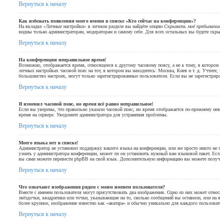
Вернуться к началу
Как избежать появления моего имени в списке «Кто сейчас на конференции»?
На вкладке «Личные настройки» в личном разделе вы найдёте опцию
Скрывать моё пребывание
видны только администраторам, модераторам и самому себе. Для всех остальных вы будете скр
Вернуться к началу
На конференции неправильное время!
Возможно, отображается время, относящееся к другому часовому поясу, а не к тому, в котором 
личных настройках часовой пояс на тот, в котором вы находитесь: Москва, Киев и т. д. Учтите, 
большинство настроек, могут только зарегистрированные пользователи. Если вы не зарегистриро
Вернуться к началу
Я изменил часовой пояс, но время всё равно неправильное!
Если вы уверены, что правильно указали часовой пояс, но время отображается по-прежнему нев
время на сервере. Уведомите администратора для устранения проблемы.
Вернуться к началу
Моего языка нет в списке!
Администратор не установил поддержку вашего языка на конференции, или же просто никто не
узнать у администратора конференции, может ли он установить нужный вам языковой пакет. Если
вы сами можете перевести phpBB на свой язык. Дополнительную информацию вы можете получ
Вернуться к началу
Что означают изображения рядом с моим именем пользователя?
Вместе с именем пользователя могут присутствовать два изображения. Одно из них может отно
звёздочки, квадратики или точки, указывающие на то, сколько сообщений вы оставили, или на 
более крупное, изображение известно как «аватара» и обычно уникально для каждого пользоват
Вернуться к началу