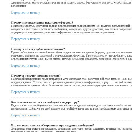
администраторы могут отредактировать или удалить опрос. Это сделано для того, чтобы нельзя
голосования.
Вернуться к началу
Почему мне недоступны некоторые форумы?
Некоторые форумы доступны только определённым пользователям или группам пользователей. 
создавать в них темы и оставлять сообщения, совершать другие действия, вам может потребова
модератором или администратором конференции для получения такого разрешения.
Вернуться к началу
Почему я не могу добавлять вложения?
Право добавления вложений может быть предоставлено на уровне форума, группы или пользова
разрешить добавление вложений в определённых форумах. Также возможно, что добавлять вло
определённых групп. Если вы не знаете, почему не можете добавлять вложения, свяжитесь с ад
Вернуться к началу
Почему я получил предупреждение?
На каждой конференции администраторы устанавливают свой собственный свод правил. Если в
предупреждение. Учтите, что это решение администратора конференции, и phpBB Limited не им
вынесенным на данном сайте. Если вы не знаете, за что получили предупреждение, свяжитесь с
Вернуться к началу
Как мне пожаловаться на сообщения модератору?
Рядом с каждым сообщением вы увидите кнопку, предназначенную для отправки жалобы на него
конференции. Щёлкнув по этой кнопке, вы пройдёте через ряд шагов, необходимых для оправк
Вернуться к началу
Что означает кнопка «Сохранить» при создании сообщения?
Эта кнопка позволяет вам сохранять сообщения для того, чтобы закончить и отправить их позж
перейдите в параграф «Черновики» личного раздела.