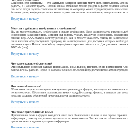
Смайлики, или эмотиконы — это маленькие картинки, которые могут быть использованы для выр
радость, а :( означает грусть. Полный список смайликов можно увидеть в форме создания сообще
они легко могут сделать сообщение нечитаемым, и модератор может отредактировать ваше сооб
Администратор конференции также может ограничить количество смайликов, которое можно исп
Вернуться к началу
Могу ли я добавлять изображения к сообщениям?
Да, вы можете размещать изображения в ваших сообщениях. Если администратор разрешил доб
изображение на конференцию. Если нет, вы должны указать ссылку на изображение, сохранённо
ссылки: http://www.example.com/my-picture.gif. Вы не можете указывать ссылку ни на изображ
он не является общедоступным сервером), ни на изображения, для доступа к которым необходим
почтовые ящики Hotmail или Yahoo, защищённые паролями сайты и т. п. Для указания ссылок 
BBCode [img].
Вернуться к началу
Что такое важные объявления?
Эти объявления содержат важную информацию, и вы должны прочесть их по возможности. Они
вашем личном разделе. Права на создание важных объявлений предоставляются администраторо
Вернуться к началу
Что такое объявления?
Объявления чаще всего содержат важную информацию для форума, на котором вы находитесь в
по возможности. Объявления появляются вверху каждой страницы форума, в котором они созда
права на создание объявлений предоставляются администратором.
Вернуться к началу
Что такое прилепленные темы?
Прилепленные темы в форуме находятся ниже всех объявлений и только на его первой странице
информацию, поэтому вы должны прочесть их по возможности. Так же, как и с объявлениями, п
предоставляются администратором конференции.
Вернуться к началу