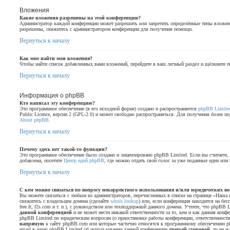
Вложения
Какие вложения разрешены на этой конференции?
Администратор каждой конференции может разрешить или запретить определённые типы вложени
разрешены, свяжитесь с администратором конференции для получения помощи.
Вернуться к началу
Как мне найти мои вложения?
Чтобы найти список добавленных вами вложений, перейдите в ваш личный раздел и щёлкните 
Вернуться к началу
Информация о phpBB
Кто написал эту конференцию?
Это программное обеспечение (в его исходной форме) создано и распространяется
phpBB Limite
Public Licence, версии 2 (GPL-2.0) и может свободно распространяться. Для получения более п
About phpBB
.
Вернуться к началу
Почему здесь нет такой-то функции?
Это программное обеспечение было создано и лицензировано phpBB Limited. Если вы считаете,
добавлена, посетите
Центр идей phpBB
, где можно отдать свой голос за уже поданные идеи или
Вернуться к началу
С кем можно связаться по вопросу некорректного использования и/или юридических во
Вы можете связаться с любым из администраторов, перечисленных в списке на странице «Наша к
свяжитесь с владельцем домена (сделайте
whois lookup
) или, если конференция находится на бесп
free.fr, f2s.com и т. п.), с руководством или техподдержкой данного домена. Учтите, что phpBB 
данной конференцией
и не может нести никакой ответственности за то, кем и как данная конф
phpBB Limited по юридическим вопросам (о приостановке работы конференции, ответственности з
напрямую
к сайту phpBB.com или которые частично относятся к программному обеспечению p
email в адрес phpBB Limited об использовании данной конференции
третьей стороной
, то не 