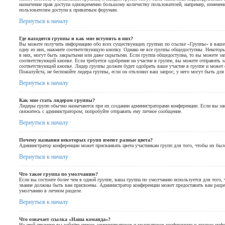
назначение прав доступа одновременно большому количеству пользователей, например, изменен
пользователям доступа к приватным форумам.
Вернуться к началу
Где находятся группы и как мне вступить в них?
Вы можете получить информацию обо всех существующих группах по ссылке «Группы» в вашем 
одну из них, нажмите соответствующую кнопку. Однако не все группы общедоступны. Некоторы
в них, могут быть закрытыми или даже скрытыми. Если группа общедоступна, то вы можете зап
соответствующей кнопке. Если требуется одобрение на участие в группе, вы можете отправить з
соответствующей кнопке. Лидер группы должен будет одобрить ваше участие в группе и может с
Пожалуйста, не беспокойте лидера группы, если он отклонил ваш запрос; у него могут быть для
Вернуться к началу
Как мне стать лидером группы?
Лидеры групп обычно назначаются при их создании администраторами конференции. Если вы заи
свяжитесь с администратором; попробуйте отправить ему личное сообщение.
Вернуться к началу
Почему названия некоторых групп имеют разные цвета?
Администратор конференции может присваивать цвета участникам групп для того, чтобы их был
Вернуться к началу
Что такое группа по умолчанию?
Если вы состоите более чем в одной группе, ваша группа по умолчанию используется для того, 
звание должны быть вам присвоены. Администратор конференции может предоставить вам разр
умолчанию в личном разделе.
Вернуться к началу
Что означает ссылка «Наша команда»?
На этой странице вы найдёте список администраторов и модераторов конференции и другую инф