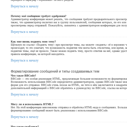
Вернуться к началу
Почему моё сообщение требует одобрения?
Администратор конференции может решить, что сообщения требуют предварительного просмотр
также, что администратор включил вас в группу пользователей, сообщения которых, по его ил
просмотрены перед отправкой. Пожалуйста, свяжитесь с администратором конференции для пол
Вернуться к началу
Как мне вновь поднять мою тему?
Щёлкнув по ссылке «Поднять тему» при просмотре темы, вы можете «поднять» её в верхнюю ча
происходит, то это означает, что возможность поднятия тем могла быть отключена, или время, 
поднятия темы, ещё не прошло. Также можно поднять тему, просто ответив на неё, однако удос
правила конференции, на которой находитесь.
Вернуться к началу
Форматирование сообщений и типы создаваемых тем
Что такое BBCode?
BBCode — это особая реализация HTML, предлагающая большие возможности по форматирова
Возможность использования BBCode определяется администратором, однако BBCode также мож
форме для его отправки. BBCode очень похож на HTML, но теги в нём заключаются в квадратные 
дополнительной информацией о BBCode обратитесь к руководству по BBCode, ссылка на котор
Вернуться к началу
Могу ли я использовать HTML?
Нет. На этой конференции невозможны отправка и обработка HTML-кода в сообщениях. Больш
форматированию сообщений может быть реализована с использованием BBCode.
Вернуться к началу
Что такое смайлики?