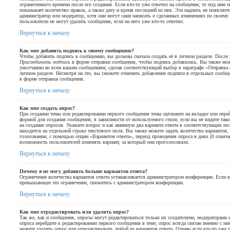
ограниченного времени после его создания. Если кто-то уже ответил на сообщение, то под ним 
показывает количество правок, а также дату и время последней из них. Эта надпись не появляет
администратор или модератор, хотя они могут сами написать о сделанных изменениях по своем
пользователи не могут удалить сообщение, если на него уже кто-то ответил.
Вернуться к началу
Как мне добавить подпись к своему сообщению?
Чтобы добавить подпись к сообщению, вы должны сначала создать её в личном разделе. После
Присоединить подпись
в форме отправки сообщения, чтобы подпись добавилась. Вы также мож
умолчанию ко всем вашим сообщениям, сделав соответствующий выбор в параграфе «Отправка
личном разделе. Несмотря на это, вы сможете отменить добавление подписи в отдельных сооб
в форме отправки сообщения.
Вернуться к началу
Как мне создать опрос?
При создании темы или редактировании первого сообщения темы щёлкните на вкладке или пер
формой для создания сообщения, в зависимости от используемого стиля; если вы не видите так
на создание опросов. Укажите вопрос и как минимум два варианта ответа в соответствующих п
находится на отдельной строке текстового поля. Вы также можете задать количество вариантов
голосовании, с помощью опции «Вариантов ответа», период проведения опроса в днях (0 означае
возможность пользователей изменять вариант, за который они проголосовали.
Вернуться к началу
Почему я не могу добавить больше вариантов ответа?
Ограничение количества вариантов ответа устанавливается администратором конференции. Если 
превышающее это ограничение, свяжитесь с администратором конференции.
Вернуться к началу
Как мне отредактировать или удалить опрос?
Так же, как и сообщения, опросы могут редактироваться только их создателями, модераторами
опроса перейдите к редактированию первого сообщения в теме; опрос всегда связан именно с ни
можете удалить опрос или отредактировать любой из вариантов ответа. Однако если кто-то уже 