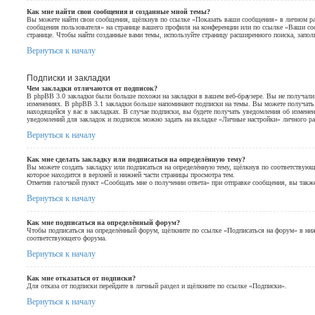
Как мне найти свои сообщения и созданные мной темы?
Вы можете найти свои сообщения, щёлкнув по ссылке «Показать ваши сообщения» в личном раз
сообщения пользователя» на странице вашего профиля на конференции или по ссылке «Ваши с
странице. Чтобы найти созданные вами темы, используйте страницу расширенного поиска, запо
Вернуться к началу
Подписки и закладки
Чем закладки отличаются от подписок?
В phpBB 3.0 закладки были больше похожи на закладки в вашем веб-браузере. Вы не получал
изменениях. В phpBB 3.1 закладки больше напоминают подписки на темы. Вы можете получать 
находящейся у вас в закладках. В случае подписки, вы будете получать уведомления об измене
уведомлений для закладок и подписок можно задать на вкладке «Личные настройки» личного ра
Вернуться к началу
Как мне сделать закладку или подписаться на определённую тему?
Вы можете создать закладку или подписаться на определённую тему, щёлкнув по соответствую
которое находится в верхней и нижней части страницы просмотра тем.
Отметив галочкой пункт «Сообщать мне о получении ответа» при отправке сообщения, вы такж
Вернуться к началу
Как мне подписаться на определённый форум?
Чтобы подписаться на определённый форум, щёлкните по ссылке «Подписаться на форум» в ниж
соответствующего форума.
Вернуться к началу
Как мне отказаться от подписки?
Для отказа от подписки перейдите в личный раздел и щёлкните по ссылке «Подписки».
Вернуться к началу