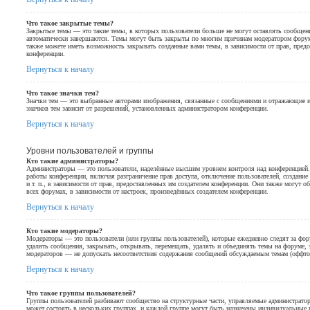
Что такое закрытые темы?
Закрытые темы — это такие темы, в которых пользователи больше не могут оставлять сообщен
автоматически завершаются. Темы могут быть закрыты по многим причинам модератором фору
также можете иметь возможность закрывать созданные вами темы, в зависимости от прав, пред
конференции.
Вернуться к началу
Что такое значки тем?
Значки тем — это выбранные авторами изображения, связанные с сообщениями и отражающие 
значков тем зависит от разрешений, установленных администратором конференции.
Вернуться к началу
Уровни пользователей и группы
Кто такие администраторы?
Администраторы — это пользователи, наделённые высшим уровнем контроля над конференцией.
работы конференции, включая разграничение прав доступа, отключение пользователей, создание
и т. п., в зависимости от прав, предоставленных им создателем конференции. Они также могут 
всех форумах, в зависимости от настроек, произведённых создателем конференции.
Вернуться к началу
Кто такие модераторы?
Модераторы — это пользователи (или группы пользователей), которые ежедневно следят за фо
удалять сообщения, закрывать, открывать, перемещать, удалять и объединять темы на форуме, 
модераторов — не допускать несоответствия содержания сообщений обсуждаемым темам (оффтоп
Вернуться к началу
Что такое группы пользователей?
Группы пользователей разбивают сообщество на структурные части, управляемые администрат
может состоять в нескольких группах, и каждой группе могут быть назначены индивидуальные п