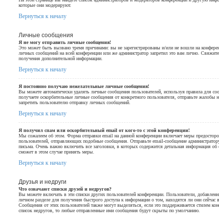
которые они модерируют.
Вернуться к началу
Личные сообщения
Я не могу отправить личные сообщения!
Это может быть вызвано тремя причинами: вы не зарегистрированы и/или не вошли на конфере
личных сообщений на всей конференции или же администратор запретил это вам лично. Свяжите
получения дополнительной информации.
Вернуться к началу
Я постоянно получаю нежелательные личные сообщения!
Вы можете автоматически удалять личные сообщения пользователей, используя правила для со
получаете оскорбительные личные сообщения от конкретного пользователя, отправьте жалобы 
запретить пользователю отправку личных сообщений.
Вернуться к началу
Я получил спам или оскорбительный email от кого-то с этой конференции!
Мы сожалеем об этом. Форма отправки email на данной конференции включает меры предостор
пользователей, отправляющих подобные сообщения. Отправьте email-сообщение администратору
письма. Очень важно включить все заголовки, в которых содержится детальная информация об 
сможет в этом случае принять меры.
Вернуться к началу
Друзья и недруги
Что означают списки друзей и недругов?
Вы можете включать в эти списки других пользователей конференции. Пользователи, добавленн
личном разделе для получения быстрого доступа к информации о том, находятся ли они сейчас 
Сообщения от этих пользователей также могут выделяться, если это поддерживается стилем ко
список недругов, то любые отправленные ими сообщения будут скрыты по умолчанию.