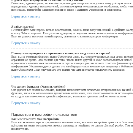
Возможно, администратор по какой-то причине деактивировал или удалил вашу учётную запись.
периодически удаляют пользователей, длительное время не оставляющих сообщения, чтобы уме
произошло, попробуйте зарегистрироваться снова и активнее участвовать в дискуссиях.
Вернуться к началу
Я забыл пароль!
Не паникуйте! Хотя пароль нельзя восстановить, можно легко получить новый. Перейдите на ст
ссылку
Забыли пароль?
. Следуйте инструкциям, и скоро вы снова сможете войти на конференци
Если не удалось получить новый пароль, свяжитесь с администратором конференции.
Вернуться к началу
Почему мне периодически приходится повторять ввод имени и пароля?
Если вы не отметили флажком пункт
Запомнить меня
, вы сможете оставаться под своим именем
ограниченное время. Это сделано для того, чтобы никто другой не смог воспользоваться вашей
приходилось вводить имя пользователя и пароль каждый раз, вы можете отметить флажком пу
конференцию. Не рекомендуется делать это на общедоступном компьютере, например в библиотеке,
пункт
Запомнить меня
отсутствует, это значит, что администратор отключил эту функцию.
Вернуться к началу
Что делает функция «Удалить cookies»?
Она удаляет все созданные cookies, которые позволяют вам оставаться авторизованным на этой
функции, такие как отслеживание прочитанных сообщений, если эта возможность включена адм
со входом или выходом на данной конференции, возможно, удаление cookies может помочь.
Вернуться к началу
Параметры и настройки пользователя
Как мне изменить мои настройки?
Если вы являетесь зарегистрированным пользователем, все ваши настройки хранятся в базе да
щёлкните на имени пользователя вверху страницы и перейдите по ссылке
Личный раздел
. Там в
предпочтения.