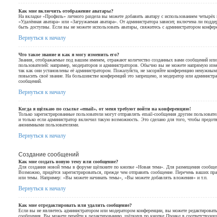
Как мне включить отображение аватары?
На вкладке «Профиль» личного раздела вы можете добавить аватару с использованием четырёх и
«Удалённая аватара» или «Загружаемая аватара». От администратора зависит, включена ли поддер
быть доступны. Если вы не можете использовать аватары, свяжитесь с администратором конфер
Вернуться к началу
Что такое звание и как я могу изменить его?
Звания, отображаемые под вашим именем, отражают количество созданных вами сообщений ил
пользователей: например, модераторов и администраторов. Обычно вы не можете напрямую изм
так как они установлены её администратором. Пожалуйста, не засоряйте конференцию ненужны
повысить своё звание. На большинстве конференций это запрещено, и модератор или администра
сообщений.
Вернуться к началу
Когда я щёлкаю по ссылке «email», от меня требуют войти на конференцию!
Только зарегистрированные пользователи могут отправлять email-сообщения другим пользоват
и только если администратор включил такую возможность. Это сделано для того, чтобы предот
анонимными пользователями.
Вернуться к началу
Создание сообщений
Как мне создать новую тему или сообщение?
Для создания новой темы в форуме щёлкните по кнопке «Новая тема». Для размещения сообщен
Возможно, придётся зарегистрироваться, прежде чем отправить сообщение. Перечень ваших пра
или темы. Например: «Вы можете начинать темы», «Вы можете добавлять вложения» и т.п.
Вернуться к началу
Как мне отредактировать или удалить сообщение?
Если вы не являетесь администратором или модератором конференции, вы можете редактировать
сообщения. Вы можете перейти к редактированию, щёлкнув по кнопке
Правка
в соответствующе