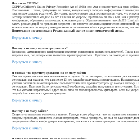
Что такое COPPA?
COPPA (Children’s Online Privacy Protection Act of 1998), или Акт о защите частных прав ребёнка
Соединённых Штатов, требующий от сайтов, которые могут собирать информацию от несовершен
письменное согласие родителей. Допустимо наличие иного вида подтверждения того, что опеку
несовершеннолетних младше 13 лет. Если вы не уверены, применимо ли это к вам, как к регис
конференции, обратитесь за помощью к юрисконсульту. Обратите внимание, что phpBB Limited
давать рекомендаций по правовым вопросам и не является объектом юридических отношений, кр
можно связаться по вопросу некорректного использования и/или юридических вопросов, связан
Примечание переводчика: в России данный акт не имеет юридической силы.
.
Вернуться к началу
Почему я не могу зарегистрироваться?
Возможно, администратор конференции отключил регистрацию новых пользователей. Также возм
запретил имя, под которым вы пытаетесь зарегистрироваться. Обратитесь за помощью к админи
Вернуться к началу
Я только что зарегистрировался, но не могу войти!
Сначала проверьте свои имя пользователя и пароль. Если они верны, то возможны два вариан
регистрации вы указали, что вам менее 13 лет, следуйте полученным инструкциям. На некоторы
учётные записи были активированы пользователями или администратором до входа в систему. Э
регистрации. Если вам было прислано email-сообщение, следуйте полученным инструкциям. Есл
что вы указали неправильный адрес email либо он заблокирован спам-фильтром. Если вы уверен
попробуйте связаться с администратором.
Вернуться к началу
Почему я не могу войти?
Существует несколько возможных причин. Прежде всего убедитесь, что вы правильно вводите 
введены правильно, свяжитесь с администратором, чтобы проверить, не был ли вам закрыт дос
допущена ошибка в конфигурации конференции, свяжитесь с администратором для исправления 
Вернуться к началу
Я давно зарегистрирован, но больше не могу войти!