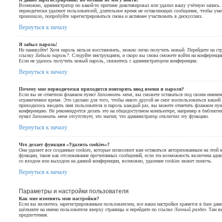
Возможно, администратор по какой-то причине деактивировал или удалил вашу учётную запись.
периодически удаляют пользователей, длительное время не оставляющих сообщения, чтобы уме
произошло, попробуйте зарегистрироваться снова и активнее участвовать в дискуссиях.
Вернуться к началу
Я забыл пароль!
Не паникуйте! Хотя пароль нельзя восстановить, можно легко получить новый. Перейдите на ст
ссылку
Забыли пароль?
. Следуйте инструкциям, и скоро вы снова сможете войти на конференци
Если не удалось получить новый пароль, свяжитесь с администратором конференции.
Вернуться к началу
Почему мне периодически приходится повторять ввод имени и пароля?
Если вы не отметили флажком пункт
Запомнить меня
, вы сможете оставаться под своим именем
ограниченное время. Это сделано для того, чтобы никто другой не смог воспользоваться вашей
приходилось вводить имя пользователя и пароль каждый раз, вы можете отметить флажком пу
конференцию. Не рекомендуется делать это на общедоступном компьютере, например в библиотеке,
пункт
Запомнить меня
отсутствует, это значит, что администратор отключил эту функцию.
Вернуться к началу
Что делает функция «Удалить cookies»?
Она удаляет все созданные cookies, которые позволяют вам оставаться авторизованным на этой
функции, такие как отслеживание прочитанных сообщений, если эта возможность включена адм
со входом или выходом на данной конференции, возможно, удаление cookies может помочь.
Вернуться к началу
Параметры и настройки пользователя
Как мне изменить мои настройки?
Если вы являетесь зарегистрированным пользователем, все ваши настройки хранятся в базе да
щёлкните на имени пользователя вверху страницы и перейдите по ссылке
Личный раздел
. Там в
предпочтения.