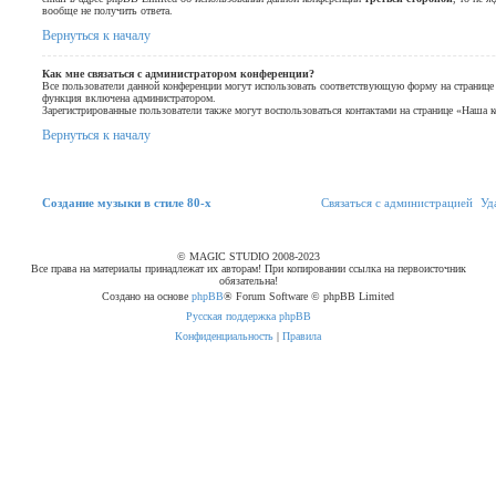
вообще не получить ответа.
Вернуться к началу
Как мне связаться с администратором конференции?
Все пользователи данной конференции могут использовать соответствующую форму на странице 
функция включена администратором.
Зарегистрированные пользователи также могут воспользоваться контактами на странице «Наша к
Вернуться к началу
Связаться с
Создание музыки в стиле 80-х
С
в
я
з
а
т
ь
с
я
с
а
д
м
и
н
и
с
т
р
а
ц
и
е
й
Уд
администрацией
© MAGIC STUDIO 2008-2023
Все права на материалы принадлежат их авторам! При копировании ссылка на первоисточник
обязательна!
Создано на основе
phpBB
® Forum Software © phpBB Limited
Русская поддержка phpBB
Конфиденциальность
|
Правила