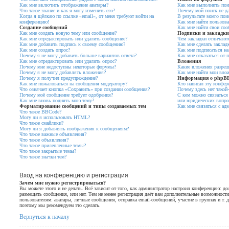
Как мне включить отображение аватары?
Как мне выполнить пои
Что такое звание и как я могу изменить его?
Почему мой поиск не да
Когда я щёлкаю по ссылке «email», от меня требуют войти на
В результате моего пои
конференцию!
Как мне найти пользова
Создание сообщений
Как мне найти свои со
Как мне создать новую тему или сообщение?
Подписки и закладки
Как мне отредактировать или удалить сообщение?
Чем закладки отличают
Как мне добавить подпись к своему сообщению?
Как мне сделать заклад
Как мне создать опрос?
Как мне подписаться н
Почему я не могу добавить больше вариантов ответа?
Как мне отказаться от 
Как мне отредактировать или удалить опрос?
Вложения
Почему мне недоступны некоторые форумы?
Какие вложения разреш
Почему я не могу добавлять вложения?
Как мне найти мои вло
Почему я получил предупреждение?
Информация о phpB
Как мне пожаловаться на сообщения модератору?
Кто написал эту конфер
Что означает кнопка «Сохранить» при создании сообщения?
Почему здесь нет такой
Почему моё сообщение требует одобрения?
С кем можно связаться 
Как мне вновь поднять мою тему?
или юридических вопрос
Форматирование сообщений и типы создаваемых тем
Как мне связаться с ад
Что такое BBCode?
Могу ли я использовать HTML?
Что такое смайлики?
Могу ли я добавлять изображения к сообщениям?
Что такое важные объявления?
Что такое объявления?
Что такое прилепленные темы?
Что такое закрытые темы?
Что такое значки тем?
Вход на конференцию и регистрация
Зачем мне нужно регистрироваться?
Вы можете этого и не делать. Всё зависит от того, как администратор настроил конференцию: д
размещать сообщения, или нет. Тем не менее регистрация даёт вам дополнительные возможнос
пользователям: аватары, личные сообщения, отправка email-сообщений, участие в группах и т. д.
поэтому мы рекомендуем это сделать.
Вернуться к началу