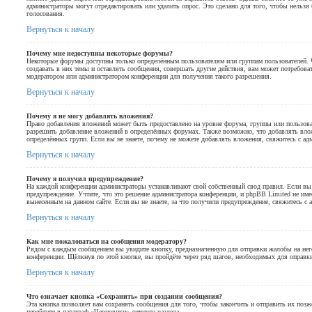
администраторы могут отредактировать или удалить опрос. Это сделано для того, чтобы нельзя
голосования.
Вернуться к началу
Почему мне недоступны некоторые форумы?
Некоторые форумы доступны только определённым пользователям или группам пользователей. 
создавать в них темы и оставлять сообщения, совершать другие действия, вам может потребова
модератором или администратором конференции для получения такого разрешения.
Вернуться к началу
Почему я не могу добавлять вложения?
Право добавления вложений может быть предоставлено на уровне форума, группы или пользова
разрешить добавление вложений в определённых форумах. Также возможно, что добавлять вло
определённых групп. Если вы не знаете, почему не можете добавлять вложения, свяжитесь с ад
Вернуться к началу
Почему я получил предупреждение?
На каждой конференции администраторы устанавливают свой собственный свод правил. Если в
предупреждение. Учтите, что это решение администратора конференции, и phpBB Limited не им
вынесенным на данном сайте. Если вы не знаете, за что получили предупреждение, свяжитесь с
Вернуться к началу
Как мне пожаловаться на сообщения модератору?
Рядом с каждым сообщением вы увидите кнопку, предназначенную для отправки жалобы на него
конференции. Щёлкнув по этой кнопке, вы пройдёте через ряд шагов, необходимых для оправк
Вернуться к началу
Что означает кнопка «Сохранить» при создании сообщения?
Эта кнопка позволяет вам сохранять сообщения для того, чтобы закончить и отправить их позж
перейдите в параграф «Черновики» личного раздела.