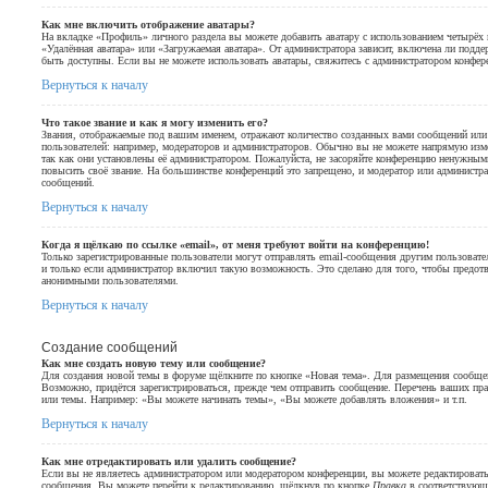
Как мне включить отображение аватары?
На вкладке «Профиль» личного раздела вы можете добавить аватару с использованием четырёх и
«Удалённая аватара» или «Загружаемая аватара». От администратора зависит, включена ли поддер
быть доступны. Если вы не можете использовать аватары, свяжитесь с администратором конфер
Вернуться к началу
Что такое звание и как я могу изменить его?
Звания, отображаемые под вашим именем, отражают количество созданных вами сообщений ил
пользователей: например, модераторов и администраторов. Обычно вы не можете напрямую изм
так как они установлены её администратором. Пожалуйста, не засоряйте конференцию ненужны
повысить своё звание. На большинстве конференций это запрещено, и модератор или администра
сообщений.
Вернуться к началу
Когда я щёлкаю по ссылке «email», от меня требуют войти на конференцию!
Только зарегистрированные пользователи могут отправлять email-сообщения другим пользоват
и только если администратор включил такую возможность. Это сделано для того, чтобы предот
анонимными пользователями.
Вернуться к началу
Создание сообщений
Как мне создать новую тему или сообщение?
Для создания новой темы в форуме щёлкните по кнопке «Новая тема». Для размещения сообщен
Возможно, придётся зарегистрироваться, прежде чем отправить сообщение. Перечень ваших пра
или темы. Например: «Вы можете начинать темы», «Вы можете добавлять вложения» и т.п.
Вернуться к началу
Как мне отредактировать или удалить сообщение?
Если вы не являетесь администратором или модератором конференции, вы можете редактировать
сообщения. Вы можете перейти к редактированию, щёлкнув по кнопке
Правка
в соответствующе