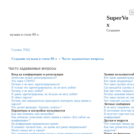
Регистрация
SuperVo
x
Создание
музыки в стиле 80-х
Ссылки
FAQ
Создание музыки в стиле 80-х
Часто задаваемые вопросы
Часто задаваемые вопросы
Вход на конференцию и регистрация
Уровни пользователе
Зачем мне нужно регистрироваться?
Кто такие администрат
Что такое COPPA?
Кто такие модераторы?
Почему я не могу зарегистрироваться?
Что такое группы польз
Я только что зарегистрировался, но не могу войти!
Где находятся группы и
Почему я не могу войти?
Как мне стать лидером
Я давно зарегистрирован, но больше не могу войти!
Почему названия некот
Я забыл пароль!
Что такое группа по ум
Почему мне периодически приходится повторять ввод имени и
Что означает ссылка «
пароля?
Личные сообщения
Что делает функция «Удалить cookies»?
Я не могу отправить л
Параметры и настройки пользователя
Я постоянно получаю н
Как мне изменить мои настройки?
Я получил спам или оск
Как избежать появления моего имени в списке «Кто сейчас на
конференции!
конференции»?
Друзья и недруги
На конференции неправильное время!
Что означают списки др
Я изменил часовой пояс, но время всё равно неправильное!
Как мне добавлять/удал
Моего языка нет в списке!
недругов?
Что означают изображения рядом с моим именем пользователя?
Поиск по форумам