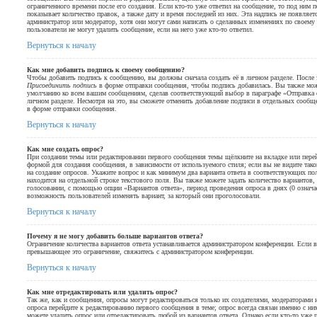
ограниченного времени после его создания. Если кто-то уже ответил на сообщение, то под ним 
показывает количество правок, а также дату и время последней из них. Эта надпись не появляет
администратор или модератор, хотя они могут сами написать о сделанных изменениях по своем
пользователи не могут удалить сообщение, если на него уже кто-то ответил.
Вернуться к началу
Как мне добавить подпись к своему сообщению?
Чтобы добавить подпись к сообщению, вы должны сначала создать её в личном разделе. После
Присоединить подпись
в форме отправки сообщения, чтобы подпись добавилась. Вы также мож
умолчанию ко всем вашим сообщениям, сделав соответствующий выбор в параграфе «Отправка
личном разделе. Несмотря на это, вы сможете отменить добавление подписи в отдельных сооб
в форме отправки сообщения.
Вернуться к началу
Как мне создать опрос?
При создании темы или редактировании первого сообщения темы щёлкните на вкладке или пер
формой для создания сообщения, в зависимости от используемого стиля; если вы не видите так
на создание опросов. Укажите вопрос и как минимум два варианта ответа в соответствующих п
находится на отдельной строке текстового поля. Вы также можете задать количество вариантов
голосовании, с помощью опции «Вариантов ответа», период проведения опроса в днях (0 означае
возможность пользователей изменять вариант, за который они проголосовали.
Вернуться к началу
Почему я не могу добавить больше вариантов ответа?
Ограничение количества вариантов ответа устанавливается администратором конференции. Если 
превышающее это ограничение, свяжитесь с администратором конференции.
Вернуться к началу
Как мне отредактировать или удалить опрос?
Так же, как и сообщения, опросы могут редактироваться только их создателями, модераторами
опроса перейдите к редактированию первого сообщения в теме; опрос всегда связан именно с ни
можете удалить опрос или отредактировать любой из вариантов ответа. Однако если кто-то уже 