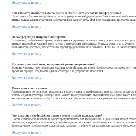
Вернуться к началу
Как избежать появления моего имени в списке «Кто сейчас на конференции»?
На вкладке «Личные настройки» в личном разделе вы найдёте опцию
Скрывать моё пребывание
видны только администраторам, модераторам и самому себе. Для всех остальных вы будете скр
Вернуться к началу
На конференции неправильное время!
Возможно, отображается время, относящееся к другому часовому поясу, а не к тому, в котором 
личных настройках часовой пояс на тот, в котором вы находитесь: Москва, Киев и т. д. Учтите, 
большинство настроек, могут только зарегистрированные пользователи. Если вы не зарегистриро
Вернуться к началу
Я изменил часовой пояс, но время всё равно неправильное!
Если вы уверены, что правильно указали часовой пояс, но время отображается по-прежнему нев
время на сервере. Уведомите администратора для устранения проблемы.
Вернуться к началу
Моего языка нет в списке!
Администратор не установил поддержку вашего языка на конференции, или же просто никто не
узнать у администратора конференции, может ли он установить нужный вам языковой пакет. Если
вы сами можете перевести phpBB на свой язык. Дополнительную информацию вы можете получ
Вернуться к началу
Что означают изображения рядом с моим именем пользователя?
Вместе с именем пользователя могут присутствовать два изображения. Одно из них может отно
звёздочки, квадратики или точки, указывающие на то, сколько сообщений вы оставили, или на 
более крупное, изображение известно как «аватара» и обычно уникально для каждого пользоват
Вернуться к началу