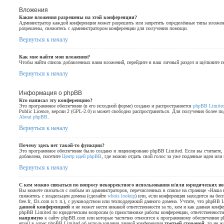
Вложения
Какие вложения разрешены на этой конференции?
Администратор каждой конференции может разрешить или запретить определённые типы вложени
разрешены, свяжитесь с администратором конференции для получения помощи.
Вернуться к началу
Как мне найти мои вложения?
Чтобы найти список добавленных вами вложений, перейдите в ваш личный раздел и щёлкните 
Вернуться к началу
Информация о phpBB
Кто написал эту конференцию?
Это программное обеспечение (в его исходной форме) создано и распространяется
phpBB Limite
Public Licence, версии 2 (GPL-2.0) и может свободно распространяться. Для получения более п
About phpBB
.
Вернуться к началу
Почему здесь нет такой-то функции?
Это программное обеспечение было создано и лицензировано phpBB Limited. Если вы считаете,
добавлена, посетите
Центр идей phpBB
, где можно отдать свой голос за уже поданные идеи или
Вернуться к началу
С кем можно связаться по вопросу некорректного использования и/или юридических во
Вы можете связаться с любым из администраторов, перечисленных в списке на странице «Наша к
свяжитесь с владельцем домена (сделайте
whois lookup
) или, если конференция находится на бесп
free.fr, f2s.com и т. п.), с руководством или техподдержкой данного домена. Учтите, что phpBB 
данной конференцией
и не может нести никакой ответственности за то, кем и как данная конф
phpBB Limited по юридическим вопросам (о приостановке работы конференции, ответственности з
напрямую
к сайту phpBB.com или которые частично относятся к программному обеспечению p
email в адрес phpBB Limited об использовании данной конференции
третьей стороной
, то не 