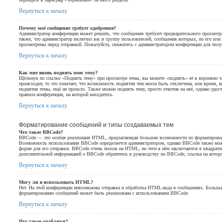
Вернуться к началу
Почему моё сообщение требует одобрения?
Администратор конференции может решить, что сообщения требуют предварительного просмотр
также, что администратор включил вас в группу пользователей, сообщения которых, по его ил
просмотрены перед отправкой. Пожалуйста, свяжитесь с администратором конференции для пол
Вернуться к началу
Как мне вновь поднять мою тему?
Щёлкнув по ссылке «Поднять тему» при просмотре темы, вы можете «поднять» её в верхнюю ча
происходит, то это означает, что возможность поднятия тем могла быть отключена, или время, 
поднятия темы, ещё не прошло. Также можно поднять тему, просто ответив на неё, однако удос
правила конференции, на которой находитесь.
Вернуться к началу
Форматирование сообщений и типы создаваемых тем
Что такое BBCode?
BBCode — это особая реализация HTML, предлагающая большие возможности по форматирова
Возможность использования BBCode определяется администратором, однако BBCode также мож
форме для его отправки. BBCode очень похож на HTML, но теги в нём заключаются в квадратные 
дополнительной информацией о BBCode обратитесь к руководству по BBCode, ссылка на котор
Вернуться к началу
Могу ли я использовать HTML?
Нет. На этой конференции невозможны отправка и обработка HTML-кода в сообщениях. Больш
форматированию сообщений может быть реализована с использованием BBCode.
Вернуться к началу
Что такое смайлики?