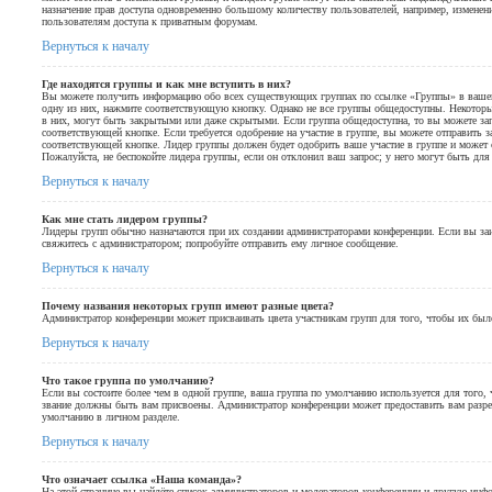
назначение прав доступа одновременно большому количеству пользователей, например, изменен
пользователям доступа к приватным форумам.
Вернуться к началу
Где находятся группы и как мне вступить в них?
Вы можете получить информацию обо всех существующих группах по ссылке «Группы» в вашем 
одну из них, нажмите соответствующую кнопку. Однако не все группы общедоступны. Некоторы
в них, могут быть закрытыми или даже скрытыми. Если группа общедоступна, то вы можете зап
соответствующей кнопке. Если требуется одобрение на участие в группе, вы можете отправить з
соответствующей кнопке. Лидер группы должен будет одобрить ваше участие в группе и может с
Пожалуйста, не беспокойте лидера группы, если он отклонил ваш запрос; у него могут быть для
Вернуться к началу
Как мне стать лидером группы?
Лидеры групп обычно назначаются при их создании администраторами конференции. Если вы заи
свяжитесь с администратором; попробуйте отправить ему личное сообщение.
Вернуться к началу
Почему названия некоторых групп имеют разные цвета?
Администратор конференции может присваивать цвета участникам групп для того, чтобы их был
Вернуться к началу
Что такое группа по умолчанию?
Если вы состоите более чем в одной группе, ваша группа по умолчанию используется для того, 
звание должны быть вам присвоены. Администратор конференции может предоставить вам разр
умолчанию в личном разделе.
Вернуться к началу
Что означает ссылка «Наша команда»?
На этой странице вы найдёте список администраторов и модераторов конференции и другую инф