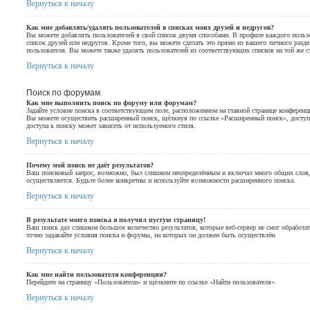
Вернуться к началу
Как мне добавлять/удалять пользователей в списках моих друзей и недругов?
Вы можете добавлять пользователей в свой список двумя способами. В профиле каждого пользо
список друзей или недругов. Кроме того, вы можете сделать это прямо из вашего личного разд
пользователя. Вы можете также удалять пользователей из соответствующих списков на той же с
Вернуться к началу
Поиск по форумам
Как мне выполнить поиск по форуму или форумам?
Задайте условие поиска в соответствующем поле, расположенном на главной странице конференц
Вы можете осуществить расширенный поиск, щёлкнув по ссылке «Расширенный поиск», доступн
доступа к поиску может зависеть от используемого стиля.
Вернуться к началу
Почему мой поиск не даёт результатов?
Ваш поисковый запрос, возможно, был слишком неопределённым и включал много общих слов,
осуществляется. Будьте более конкретны и используйте возможности расширенного поиска.
Вернуться к началу
В результате моего поиска я получил пустую страницу!
Ваш поиск дал слишком большое количество результатов, которые веб-сервер не смог обработа
точно задавайте условия поиска и форумы, на которых он должен быть осуществлён.
Вернуться к началу
Как мне найти пользователя конференции?
Перейдите на страницу «Пользователи» и щёлкните по ссылке «Найти пользователя».
Вернуться к началу