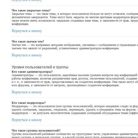
Что такое закрытые темы?
Закрытые темы — это такие темы, в которых пользователи больше не могут оставлять сообщен
автоматически завершаются. Темы могут быть закрыты по многим причинам модератором фору
также можете иметь возможность закрывать созданные вами темы, в зависимости от прав, пред
конференции.
Вернуться к началу
Что такое значки тем?
Значки тем — это выбранные авторами изображения, связанные с сообщениями и отражающие 
значков тем зависит от разрешений, установленных администратором конференции.
Вернуться к началу
Уровни пользователей и группы
Кто такие администраторы?
Администраторы — это пользователи, наделённые высшим уровнем контроля над конференцией.
работы конференции, включая разграничение прав доступа, отключение пользователей, создание
и т. п., в зависимости от прав, предоставленных им создателем конференции. Они также могут 
всех форумах, в зависимости от настроек, произведённых создателем конференции.
Вернуться к началу
Кто такие модераторы?
Модераторы — это пользователи (или группы пользователей), которые ежедневно следят за фо
удалять сообщения, закрывать, открывать, перемещать, удалять и объединять темы на форуме, 
модераторов — не допускать несоответствия содержания сообщений обсуждаемым темам (оффтоп
Вернуться к началу
Что такое группы пользователей?
Группы пользователей разбивают сообщество на структурные части, управляемые администрат
может состоять в нескольких группах, и каждой группе могут быть назначены индивидуальные п