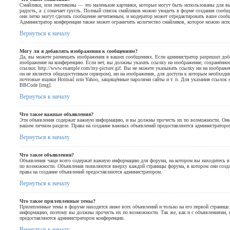
Смайлики, или эмотиконы — это маленькие картинки, которые могут быть использованы для выр
радость, а :( означает грусть. Полный список смайликов можно увидеть в форме создания сообще
они легко могут сделать сообщение нечитаемым, и модератор может отредактировать ваше сооб
Администратор конференции также может ограничить количество смайликов, которое можно исп
Вернуться к началу
Могу ли я добавлять изображения к сообщениям?
Да, вы можете размещать изображения в ваших сообщениях. Если администратор разрешил доб
изображение на конференцию. Если нет, вы должны указать ссылку на изображение, сохранённо
ссылки: http://www.example.com/my-picture.gif. Вы не можете указывать ссылку ни на изображ
он не является общедоступным сервером), ни на изображения, для доступа к которым необходим
почтовые ящики Hotmail или Yahoo, защищённые паролями сайты и т. п. Для указания ссылок 
BBCode [img].
Вернуться к началу
Что такое важные объявления?
Эти объявления содержат важную информацию, и вы должны прочесть их по возможности. Они
вашем личном разделе. Права на создание важных объявлений предоставляются администраторо
Вернуться к началу
Что такое объявления?
Объявления чаще всего содержат важную информацию для форума, на котором вы находитесь в
по возможности. Объявления появляются вверху каждой страницы форума, в котором они созда
права на создание объявлений предоставляются администратором.
Вернуться к началу
Что такое прилепленные темы?
Прилепленные темы в форуме находятся ниже всех объявлений и только на его первой странице
информацию, поэтому вы должны прочесть их по возможности. Так же, как и с объявлениями, п
предоставляются администратором конференции.
Вернуться к началу