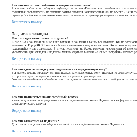
Как мне найти свои сообщения и созданные мной темы?
Вы можете найти свои сообщения, щёлкнув по ссылке «Показать ваши сообщения» в личном раз
сообщения пользователя» на странице вашего профиля на конференции или по ссылке «Ваши с
странице. Чтобы найти созданные вами темы, используйте страницу расширенного поиска, запо
Вернуться к началу
Подписки и закладки
Чем закладки отличаются от подписок?
В phpBB 3.0 закладки были больше похожи на закладки в вашем веб-браузере. Вы не получал
изменениях. В phpBB 3.1 закладки больше напоминают подписки на темы. Вы можете получать 
находящейся у вас в закладках. В случае подписки, вы будете получать уведомления об измене
уведомлений для закладок и подписок можно задать на вкладке «Личные настройки» личного ра
Вернуться к началу
Как мне сделать закладку или подписаться на определённую тему?
Вы можете создать закладку или подписаться на определённую тему, щёлкнув по соответствую
которое находится в верхней и нижней части страницы просмотра тем.
Отметив галочкой пункт «Сообщать мне о получении ответа» при отправке сообщения, вы такж
Вернуться к началу
Как мне подписаться на определённый форум?
Чтобы подписаться на определённый форум, щёлкните по ссылке «Подписаться на форум» в ниж
соответствующего форума.
Вернуться к началу
Как мне отказаться от подписки?
Для отказа от подписки перейдите в личный раздел и щёлкните по ссылке «Подписки».
Вернуться к началу