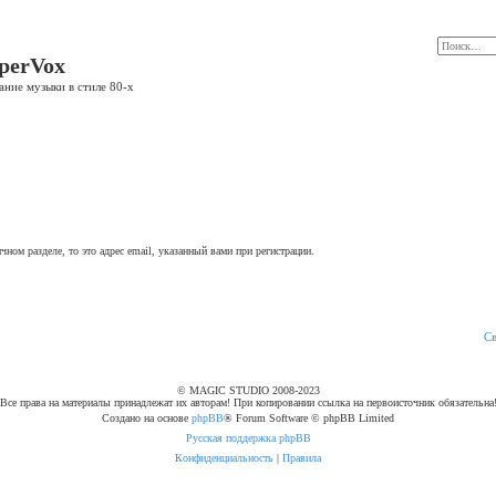
perVox
ание музыки в стиле 80-х
ном разделе, то это адрес email, указанный вами при регистрации.
С
© MAGIC STUDIO 2008-2023
Все права на материалы принадлежат их авторам! При копировании ссылка на первоисточник обязательна
Создано на основе
phpBB
® Forum Software © phpBB Limited
Русская поддержка phpBB
Конфиденциальность
|
Правила