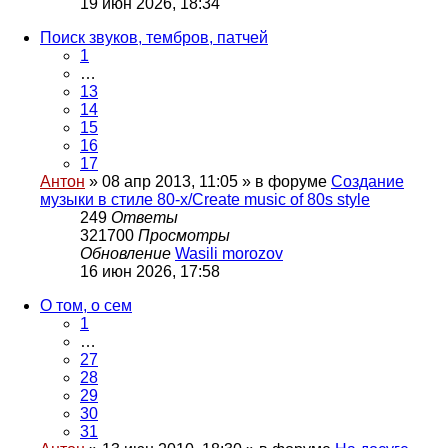
19 июн 2026, 18:34
Поиск звуков, тембров, патчей
1
…
13
14
15
16
17
Антон
» 08 апр 2013, 11:05 » в форуме
Создание
музыки в стиле 80-х/Create music of 80s style
249
Ответы
321700
Просмотры
Обновление
Wasili morozov
16 июн 2026, 17:58
О том, о сем
1
…
27
28
29
30
31