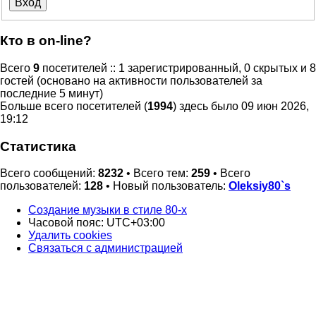
Кто в on-line?
Всего
9
посетителей :: 1 зарегистрированный, 0 скрытых и 8
гостей (основано на активности пользователей за
последние 5 минут)
Больше всего посетителей (
1994
) здесь было 09 июн 2026,
19:12
Статистика
Всего сообщений:
8232
• Всего тем:
259
• Всего
пользователей:
128
• Новый пользователь:
Oleksiy80`s
Создание музыки в стиле 80-х
Часовой пояс:
UTC+03:00
Удалить cookies
Связаться
С
в
я
з
а
т
ь
с
я
с
а
д
м
и
н
и
с
т
р
а
ц
и
е
й
с
администрацией