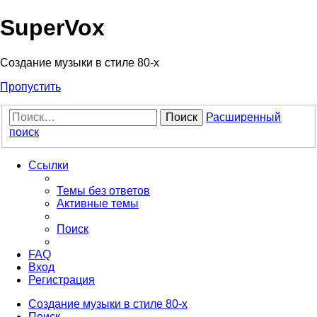
Регистрация
SuperVox
Создание музыки в стиле 80-х
Пропустить
Поиск
Расширенный
поиск
Ссылки
Темы без ответов
Активные темы
Поиск
FAQ
Вход
Р
е
г
и
с
т
р
а
ц
и
я
Создание музыки в стиле 80-х
Поиск