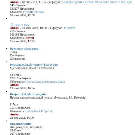
Антон
» 08 апр 2013, 11:05 » в форуме
Создание музыки в стиле 80-х/Create music of 80s style
249
Ответы
321277
Просмотры
Обновление
Wasili morozov
16 июн 2026, 17:58
О том, о сем
Антон
» 13 июн 2010, 18:30 » в форуме
На досуге
458
Ответы
303169
Просмотры
Обновление
Антон
15 июн 2026, 12:25
Новости и объявления
Темы
Сообщения
Обновление
Музыкальный проект SuperVox
Музыкальный проект в стиле 80-х
13
Темы
1231
Сообщения
Обновление
Инструментальные композиции
Антон
П
19 июн 2026, 18:34
е
р
Project A & Mr. Energetic
е
Проект инструментальной музыки (Nostromo, Mr. Energetic)
й
т
8
Темы
и
753
Сообщения
к
Обновление
Новинки от Project A
п
Антон
П
о
28 дек 2022, 16:40
е
с
р
Поздравления
л
е
Дни рождения, праздники
е
й
18
Темы
д
т
267
Сообщения
н