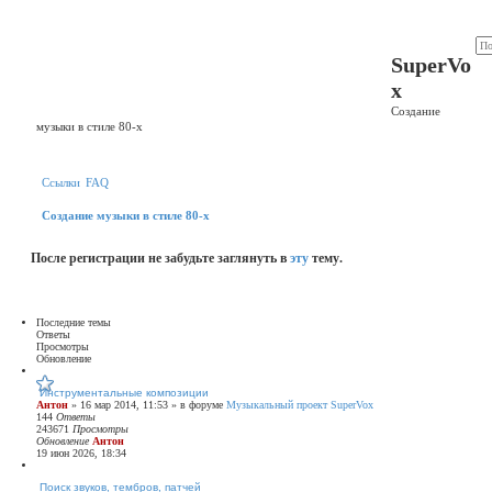
Регистрация
SuperVo
x
Создание
музыки в стиле 80-х
Ссылки
FAQ
Создание музыки в стиле 80-х
После регистрации не забудьте заглянуть в
эту
тему.
Последние темы
Ответы
Просмотры
Обновление
Инструментальные композиции
Антон
» 16 мар 2014, 11:53 » в форуме
Музыкальный проект SuperVox
144
Ответы
243671
Просмотры
Обновление
Антон
19 июн 2026, 18:34
Поиск звуков, тембров, патчей