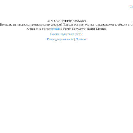
С
© MAGIC STUDIO 2008-2023
Все права на материалы принадлежат их авторам! При копировании ссылка на первоисточник обязательна
Создано на основе
phpBB
® Forum Software © phpBB Limited
Русская поддержка phpBB
Конфиденциальность
|
Правила