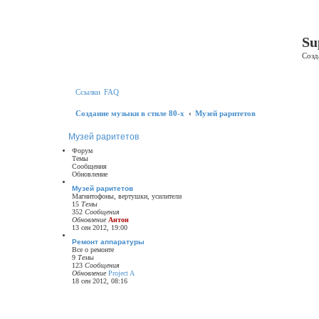
Регистрация
Su
Созд
Ссылки
FAQ
Создание музыки в стиле 80-х
Музей раритетов
Музей раритетов
Форум
Темы
Сообщения
Обновление
Музей раритетов
Магнитофоны, вертушки, усилители
15
Темы
352
Сообщения
Обновление
Антон
П
13 сен 2012, 19:00
е
р
Ремонт аппаратуры
е
Все о ремонте
й
9
Темы
т
123
Сообщения
и
Обновление
Project A
П
к
18 сен 2012, 08:16
е
п
р
о
е
с
й
л
т