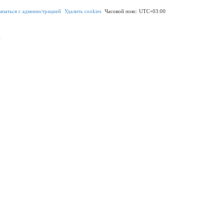
в
я
з
а
т
ь
с
я
с
а
д
м
и
н
и
с
т
р
а
ц
и
е
й
Удалить cookies
Часовой пояс:
UTC+03:00
!