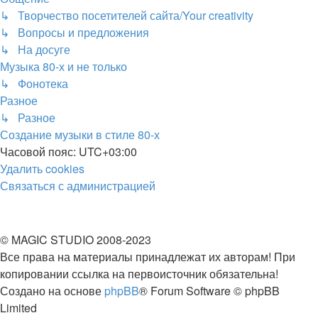
↳ Творчество посетителей сайта/Your creativity
↳ Вопросы и предложения
↳ На досуге
Музыка 80-х и не только
↳ Фонотека
Разное
↳ Разное
Создание музыки в стиле 80-х
Часовой пояс:
UTC+03:00
Удалить cookies
Связаться
С
в
я
з
а
т
ь
с
я
с
а
д
м
и
н
и
с
т
р
а
ц
и
е
й
с
администрацией
© MAGIC STUDIO 2008-2023
Все права на материалы принадлежат их авторам! При
копировании ссылка на первоисточник обязательна!
Создано на основе
phpBB
® Forum Software © phpBB
Limited