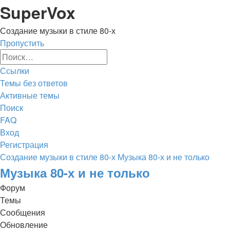
Регистрация
SuperVox
Создание музыки в стиле 80-х
Пропустить
Расширенный
Поиск
поиск
Ссылки
Темы без ответов
Активные темы
Поиск
FAQ
Вход
Р
е
г
и
с
т
р
а
ц
и
я
Создание музыки в стиле 80-х
Музыка 80-х и не только
Поиск
Музыка 80-х и не только
Форум
Темы
Сообщения
Обновление