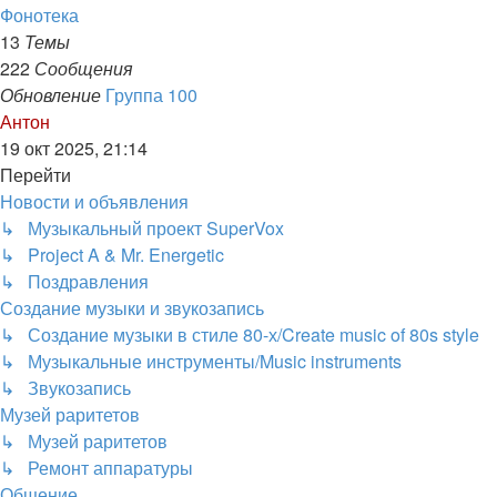
Фонотека
13
Темы
222
Сообщения
Обновление
Группа 100
Перейти
Антон
к
19 окт 2025, 21:14
последнему
Перейти
сообщению
Новости и объявления
↳ Музыкальный проект SuperVox
↳ Project A & Mr. Energetic
↳ Поздравления
Создание музыки и звукозапись
↳ Создание музыки в стиле 80-х/Create music of 80s style
↳ Музыкальные инструменты/Music instruments
↳ Звукозапись
Музей раритетов
↳ Музей раритетов
↳ Ремонт аппаратуры
Общение