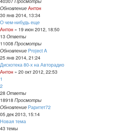
40307
Просмотры
Обновление
Антон
30 янв 2014, 13:34
О чем-нибудь еще
Антон
»
19 июн 2012, 18:50
13
Ответы
11008
Просмотры
Обновление
Project A
25 янв 2014, 21:24
Дискотека 80-х на Авторадио
Антон
»
20 окт 2012, 22:53
1
2
28
Ответы
18918
Просмотры
Обновление
Раритет72
05 дек 2013, 15:14
Новая
Н
о
в
а
я
т
е
м
а
тема
43 темы