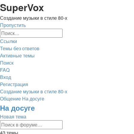
Регистрация
SuperVox
Создание музыки в стиле 80-х
Пропустить
Расширенный
Поиск
поиск
Ссылки
Темы без ответов
Активные темы
Поиск
FAQ
Вход
Р
е
г
и
с
т
р
а
ц
и
я
Создание музыки в стиле 80-х
Общение
На досуге
Поиск
На досуге
Новая
Н
о
в
а
я
т
е
м
а
Расширенный
тема
Поиск
поиск
43 темы