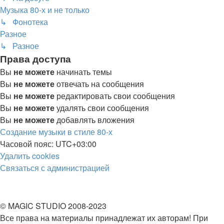
Музыка 80-х и не только
↳ Фонотека
Разное
↳ Разное
Права доступа
Вы
не можете
начинать темы
Вы
не можете
отвечать на сообщения
Вы
не можете
редактировать свои сообщения
Вы
не можете
удалять свои сообщения
Вы
не можете
добавлять вложения
Создание музыки в стиле 80-х
Часовой пояс:
UTC+03:00
Удалить cookies
Связаться
С
в
я
з
а
т
ь
с
я
с
а
д
м
и
н
и
с
т
р
а
ц
и
е
й
с
администрацией
© MAGIC STUDIO 2008-2023
Все права на материалы принадлежат их авторам! При