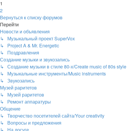
1
2
След.
Вернуться к списку форумов
Перейти
Новости и объявления
↳ Музыкальный проект SuperVox
↳ Project A & Mr. Energetic
↳ Поздравления
Создание музыки и звукозапись
↳ Создание музыки в стиле 80-х/Create music of 80s style
↳ Музыкальные инструменты/Music instruments
↳ Звукозапись
Музей раритетов
↳ Музей раритетов
↳ Ремонт аппаратуры
Общение
↳ Творчество посетителей сайта/Your creativity
↳ Вопросы и предложения
↳ На досуге