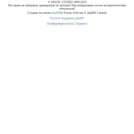
© MAGIC STUDIO 2008-2023
л
Все права на материалы принадлежат их авторам! При копировании ссылка на первоисточник
я
обязательна!
А
Создано на основе
phpBB
® Forum Software © phpBB Limited
н
т
Русская поддержка phpBB
о
н
Конфиденциальность
|
Правила