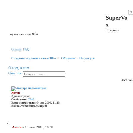
Регистрация
SuperVo
x
Создание
музыки в стиле 80-х
Ссылки
FAQ
Создание музыки в стиле 80-х
Общение
На досуге
О том, о сем
П
Р
О
О
т
в
е
т
и
т
ь
о
а
т
459 со
и
с
в
с
ш
е
к
и
т
р
и
Антон
е
т
Администратор
н
ь
Сообщения:
2840
н
Зарегистрирован:
04 авг 2009, 11:15
ы
Контактная информация:
й
К
п
о
о
н
и
т
с
а
Ц
к
Антон
»
13 июн 2010, 18:30
к
и
С
т
т