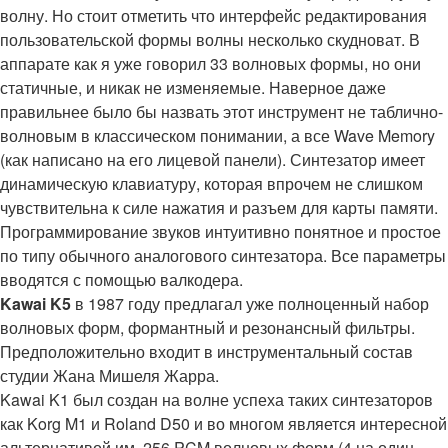
волну. Но стоит отметить что интерфейс редактирования
пользовательской формы волны несколько скудноват. В
аппарате как я уже говорил 33 волновых формы, но они
статичные, и никак не изменяемые. Наверное даже
правильнее было бы назвать этот инструмент не таблично-
волновым в классическом понимании, а все Wave Memory
(как написано на его лицевой панели). Синтезатор имеет
динамическую клавиатуру, которая впрочем не слишком
чувствительна к силе нажатия и разъем для карты памяти.
Программирование звуков интуитивно понятное и простое
по типу обычного аналогового синтезатора. Все параметры
вводятся с помощью валкодера.
Kawai K5
в 1987 году предлагал уже полноценный набор
волновых форм, формантный и резонансный фильтры.
Предположительно входит в инструментальный состав
студии Жана Мишеля Жарра.
Kawai K1 был создан на волне успеха таких синтезаторов
как Korg M1 и Roland D50 и во многом является интересной
альтернативой им. 256 PCM волновых форм (4 на один