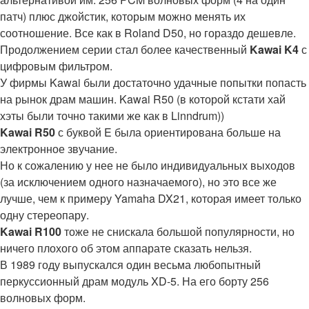
патч) плюс джойстик, которым можно менять их
соотношение. Все как в Roland D50, но гораздо дешевле.
Продолжением серии стал более качественный
Kawai K4
с
цифровым фильтром.
У фирмы Kawai были достаточно удачные попытки попасть
на рынок драм машин. Kawai R50 (в которой кстати хай
хэты были точно такими же как в Linndrum))
Kawai R50
с буквой E была ориентирована больше на
электронное звучание.
Но к сожалению у нее не было индивидуальных выходов
(за исключением одного назначаемого), но это все же
лучше, чем к примеру Yamaha DX21, которая имеет только
одну стереопару.
Kawai R100
тоже не снискала большой популярности, но
ничего плохого об этом аппарате сказать нельзя.
В 1989 году выпускался один весьма любопытный
перкуссионный драм модуль XD-5. На его борту 256
волновых форм.