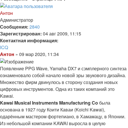
Антон
Администратор
Сообщения:
2840
Зарегистрирован:
04 авг 2009, 11:15
Контактная информация:
Контактная
ICQ
информация
Цитата
Сообщение
Антон
»
09 мар 2020, 11:34
пользователя
Антон
Появление PPG Wave, Yamaha DX7 и сэмплерного синтеза
ознаменовало собой начало новой эры звукового дизайна.
Множество фирм двинулось в сторону создания новых
цифровых инструментов. Одна из таких компаний это
Kawai.
Kawai Musical Instruments Manufacturing Co
была
основана в 1927 году Коити Каваи (Koichi Kawai),
одарённым мастером фортепиано, в Хамамацу, в Японии.
Из небольшой компании KAWAI выросла в целую