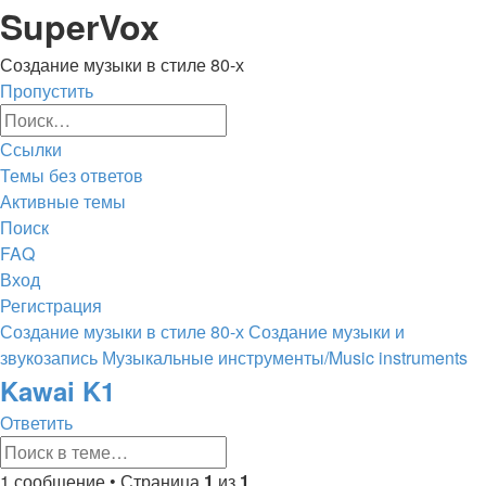
Регистрация
SuperVox
Создание музыки в стиле 80-х
Пропустить
Расширенный
Поиск
поиск
Ссылки
Темы без ответов
Активные темы
Поиск
FAQ
Вход
Р
е
г
и
с
т
р
а
ц
и
я
Создание музыки в стиле 80-х
Создание музыки и
звукозапись
Музыкальные инструменты/Music instruments
Поиск
Kawai K1
Ответить
О
т
в
е
т
и
т
ь
Расширенный
Поиск
поиск
1 сообщение • Страница
1
из
1