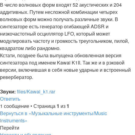
В число волновых форм входят 52 акустических и 204
аддитивных. Путем несложной комбинации четырех
волновых форм можно получать различные звуки. В
синтезаторе есть генератор огибающей ADSR и
низкочастотный осциллятор LFO, который может
модулировать частоту и громкость треугольником, пилой,
квадратом либо рандомно.
Кстати, позднее была выпущена обновленная версия
синтезатора под именем Kawai K1II. Так же и в рэковой
версии, включившая в себя новые ударные и встроенный
ревербератор.
Звуки:
files/Kawai_k1.rar
Вернуться
Ответить
О
т
в
е
т
и
т
ь
к
1 сообщение • Страница
1
из
1
началу
Вернуться в «Музыкальные инструменты/Music
instruments»
Перейти
Новости и объявления