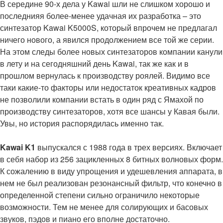
В середине 90-х дела у Kawai шли не слишком хорошо и
последнияя более-менее удачная их разработка – это
синтезатор Kawai K5000S, который впрочем не предлагал
ничего нового, а явился продолжением все той же серии.
На этом следы более новых синтезаторов компании канули
в лету и на сегодняшний день Kawai, так же как и в
прошлом вернулась к производству роялей. Видимо все
таки какие-то факторы или недостаток креативных кадров
не позволили компании встать в один ряд с Ямахой по
производству синтезаторов, хотя все шансы у Кавая были.
Увы, но история распорядилась именно так.
Kawai K1
выпускался с 1988 года в трех версиях. Включает
в себя набор из 256 зацикленных 8 битных волновых форм.
К сожалению в виду упрощения и удешевления аппарата, в
нем не был реализован резонансный фильтр, что конечно в
определенной степени сильно ограничило некоторые
возможности. Тем не менее для солирующих и басовых
звуков, пэдов и пиано его вполне достаточно.