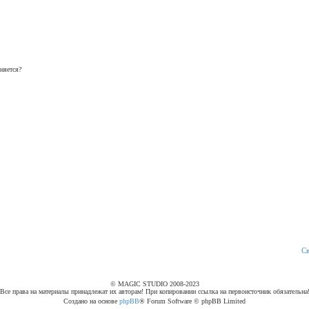
няется?
С
© MAGIC STUDIO 2008-2023
Все права на материалы принадлежат их авторам! При копировании ссылка на первоисточник обязательна
Создано на основе
phpBB
® Forum Software © phpBB Limited