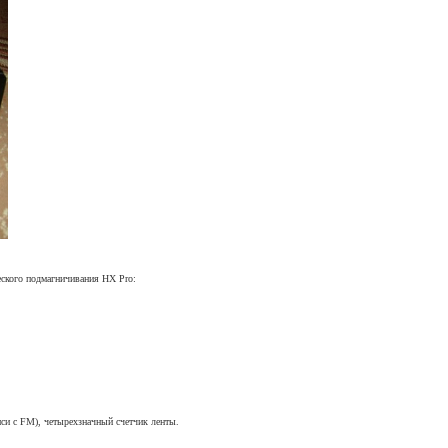
еского подмагничивания HX Pro:
си с FM), четырехзначный счетчик ленты.