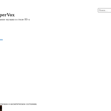
perVox
ание музыки в стиле 80-х
ов
ическом и косметическом состоянии.