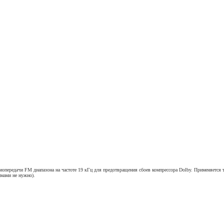
иопередачи FM диапазона на частоте 19 кГц для предотвращения сбоев компрессора Dolby. Применяетс
мами не нужно).