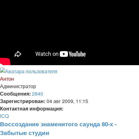
Вернуться
к
Антон
началу
Администратор
Сообщения:
2840
Зарегистрирован:
04 авг 2009, 11:15
Контактная информация:
Контактная
ICQ
информация
Воссоздание знаменитого саунда 80-х -
пользователя
Забытые студии
Антон