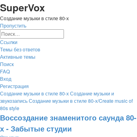
Регистрация
SuperVox
Создание музыки в стиле 80-х
Пропустить
Расширенный
Поиск
поиск
Ссылки
Темы без ответов
Активные темы
Поиск
FAQ
Вход
Р
е
г
и
с
т
р
а
ц
и
я
Создание музыки в стиле 80-х
Создание музыки и
звукозапись
Создание музыки в стиле 80-х/Create music of
80s style
Поиск
Воссоздание знаменитого саунда 80-
х - Забытые студии