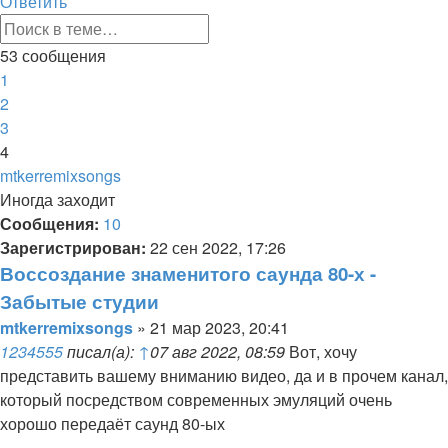
Ответить
О
т
в
е
т
и
т
ь
Расширенный
Поиск
поиск
53 сообщения
Пред.
1
2
3
4
mtkerremixsongs
Иногда заходит
Сообщения:
10
Зарегистрирован:
22 сен 2022, 17:26
Воссоздание знаменитого саунда 80-х -
Забытые студии
Цитата
Сообщение
mtkerremixsongs
»
21 мар 2023, 20:41
1234555
писал(а):
↑
07 авг 2022, 08:59
Вот, хочу
представить вашему вниманию видео, да и в прочем канал,
который посредством современных эмуляций очень
хорошо передаёт саунд 80-ых