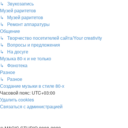
↳ Звукозапись
Музей раритетов
↳ Музей раритетов
↳ Ремонт аппаратуры
Общение
↳ Творчество посетителей сайта/Your creativity
↳ Вопросы и предложения
↳ На досуге
Музыка 80-х и не только
↳ Фонотека
Разное
↳ Разное
Создание музыки в стиле 80-х
Часовой пояс:
UTC+03:00
Удалить cookies
Связаться
С
в
я
з
а
т
ь
с
я
с
а
д
м
и
н
и
с
т
р
а
ц
и
е
й
с
администрацией