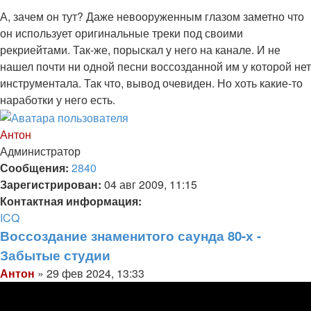
А, зачем он тут? Даже невооруженным глазом заметно что
он использует оригинальные треки под своими
рекриейтами. Так-же, порыскал у него на канале. И не
нашел почти ни одной песни воссозданной им у которой нет
инструментала. Так что, вывод очевиден. Но хоть какие-то
наработки у него есть.
Вернуться
к
Антон
началу
Администратор
Сообщения:
2840
Зарегистрирован:
04 авг 2009, 11:15
Контактная информация:
Контактная
ICQ
информация
Воссоздание знаменитого саунда 80-х -
пользователя
Забытые студии
Антон
Цитата
Сообщение
Антон
»
29 фев 2024, 13:33