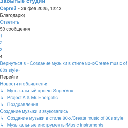
Забытые студии
Цитата
Сообщение
Сергей
»
26 фев 2025, 12:42
Благодарю)
Вернуться
Ответить
О
т
в
е
т
и
т
ь
к
53 сообщения
началу
Пред.
1
2
3
4
Вернуться в «Создание музыки в стиле 80-х/Create music of
80s style»
Перейти
Новости и объявления
↳ Музыкальный проект SuperVox
↳ Project A & Mr. Energetic
↳ Поздравления
Создание музыки и звукозапись
↳ Создание музыки в стиле 80-х/Create music of 80s style
↳ Музыкальные инструменты/Music instruments