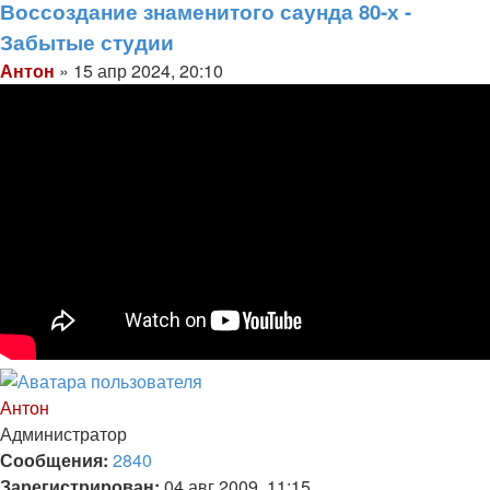
информация
Воссоздание знаменитого саунда 80-х -
пользователя
Забытые студии
Антон
Цитата
Сообщение
Антон
»
15 апр 2024, 20:10
Вернуться
к
Антон
началу
Администратор
Сообщения:
2840
Зарегистрирован:
04 авг 2009, 11:15