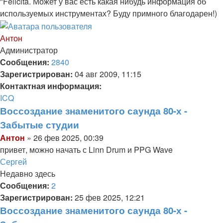
"Felicità. Может у вас есть какая нибудь информация об
используемых инструментах? Буду примного благодарен!)
Вернуться
к
Антон
началу
Администратор
Сообщения:
2840
Зарегистрирован:
04 авг 2009, 11:15
Контактная информация:
Контактная
ICQ
информация
Воссоздание знаменитого саунда 80-х -
пользователя
Забытые студии
Антон
Цитата
Сообщение
Антон
»
26 фев 2025, 00:39
привет, можно начать с Linn Drum и PPG Wave
Вернуться
Сергей
к
Недавно здесь
началу
Сообщения:
2
Зарегистрирован:
25 фев 2025, 12:21
Воссоздание знаменитого саунда 80-х -