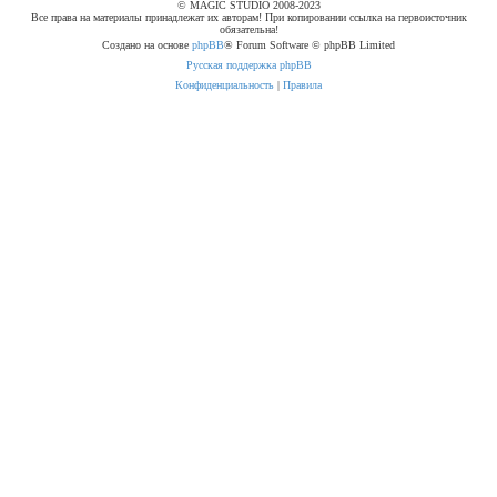
© MAGIC STUDIO 2008-2023
Все права на материалы принадлежат их авторам! При копировании ссылка на первоисточник
обязательна!
Создано на основе
phpBB
® Forum Software © phpBB Limited
Русская поддержка phpBB
Конфиденциальность
|
Правила