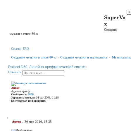
Регистрация
SuperVo
x
Создание
музыки в стиле 80-х
Ссылки
FAQ
Создание музыки в стиле 80-х
Создание музыки и звукозапись
Музыкальные
Roland D50. Линейно-арифметический синтез.
П
Р
О
О
т
в
е
т
и
т
ь
о
а
т
и
с
в
с
ш
е
к
и
т
Антон
р
и
Администратор
е
т
Сообщения:
2840
н
ь
Зарегистрирован:
04 авг 2009, 11:15
н
Контактная информация:
ы
К
й
о
п
н
о
т
и
а
Ц
с
Антон
»
30 мар 2016, 15:35
к
и
к
С
т
т
о
н
а